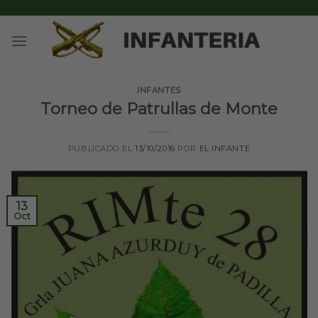
Skip
to
content
INFANTES
Torneo de Patrullas de Monte
PUBLICADO EL
13/10/2016
POR
EL INFANTE
13
Oct