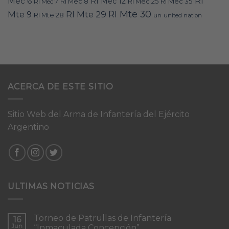
RI
Mec 6
RI Mec 12
RI Mec 35
RI Mec 7
RI Mec 8
RI Mec 25
RI Mte 30
Mte 9
RI Mte 29
RI Mte 28
un
united nation
ACERCA DE ESTE SITIO
Sitio Web del Arma de Infantería del Ejército
Argentino
ULTIMAS NOTICIAS
Torneo de Patrullas de Infantería
16
Jun
“Inmaculada Concepción”