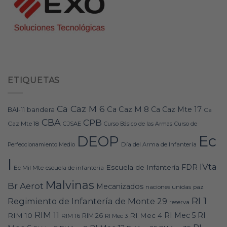
ETIQUETAS
Ca Caz M 6
Ca Caz M 8
Ca Caz Mte 17
bandera
BAI-11
Ca
CBA
CPB
Caz Mte 18
CJSAE
Curso Básico de las Armas
Curso de
Ec
DEOP
Día del Arma de Infantería
Perfeccionamiento Medio
I
IVta
FDR
Escuela de Infantería
Ec Mil Mte
escuela de infanteria
Malvinas
Br Aerot
Mecanizados
naciones unidas
paz
RI 1
Regimiento de Infantería de Monte 29
reserva
RIM 11
RI
RI Mec 5
RIM 10
RI Mec 4
RIM 16
RIM 26
RI Mec 3