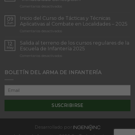
en
Comentarios desactivados
Torneo
de
Inicio del Curso de Tácticas y Técnicas
09
Patrullas
Jun
Aplicativas al Combate en Localidades – 2025
de
en
Comentarios desactivados
Infantería
Inicio
“Inmaculada
del
Concepción”
Salida al terreno de los cursos regulares de la
12
Curso
May
Escuela de Infantería 2025
de
en
Comentarios desactivados
Tácticas
Salida
y
al
Técnicas
terreno
BOLETÍN DEL ARMA DE INFANTERÍA
Aplicativas
de
al
los
Combate
cursos
en
regulares
Localidades
de
–
la
2025
Escuela
de
Infantería
2025
Desarrollado por