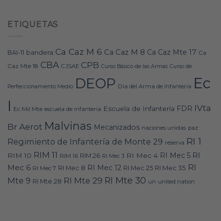
ETIQUETAS
Ca Caz M 6
Ca Caz M 8
Ca Caz Mte 17
bandera
BAI-11
Ca
CBA
CPB
Caz Mte 18
CJSAE
Curso Básico de las Armas
Curso de
Ec
DEOP
Día del Arma de Infantería
Perfeccionamiento Medio
I
IVta
FDR
Escuela de Infantería
Ec Mil Mte
escuela de infanteria
Malvinas
Br Aerot
Mecanizados
naciones unidas
paz
RI 1
Regimiento de Infantería de Monte 29
reserva
RIM 11
RI
RI Mec 5
RIM 10
RI Mec 4
RIM 16
RIM 26
RI Mec 3
RI
Mec 6
RI Mec 12
RI Mec 35
RI Mec 7
RI Mec 8
RI Mec 25
RI Mte 30
Mte 9
RI Mte 29
RI Mte 28
un
united nation