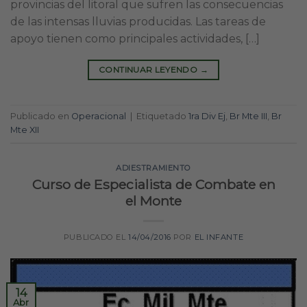
provincias del litoral que sufren las consecuencias
de las intensas lluvias producidas. Las tareas de
apoyo tienen como principales actividades, […]
CONTINUAR LEYENDO
→
Publicado en
Operacional
|
Etiquetado
1ra Div Ej
,
Br Mte III
,
Br
Mte XII
ADIESTRAMIENTO
Curso de Especialista de Combate en
el Monte
PUBLICADO EL
14/04/2016
POR
EL INFANTE
14
Abr