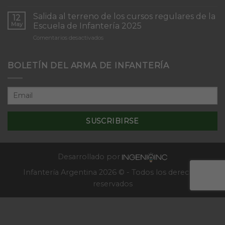
Inicio
“Inmaculada
del
Concepción”
Salida al terreno de los cursos regulares de la
12
Curso
May
Escuela de Infantería 2025
de
en
Comentarios desactivados
Tácticas
Salida
y
al
Técnicas
terreno
BOLETÍN DEL ARMA DE INFANTERÍA
Aplicativas
de
al
los
Combate
cursos
en
regulares
Localidades
de
–
la
2025
Escuela
de
Infantería
2025
Desarrollado por
Infantería Argentina 2026 © - Todos los derechos
reservados