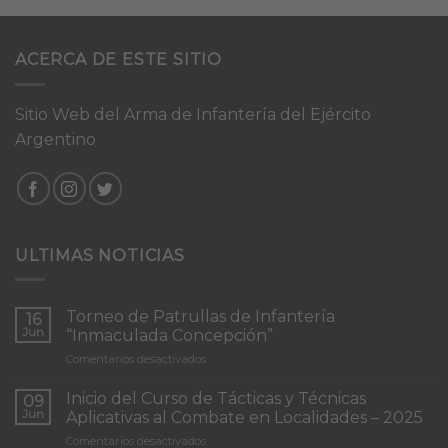
ACERCA DE ESTE SITIO
Sitio Web del Arma de Infantería del Ejército
Argentino
ULTIMAS NOTICIAS
Torneo de Patrullas de Infantería
16
Jun
“Inmaculada Concepción”
en
Comentarios desactivados
Torneo
de
Inicio del Curso de Tácticas y Técnicas
09
Patrullas
Jun
Aplicativas al Combate en Localidades – 2025
de
en
Comentarios desactivados
Infantería