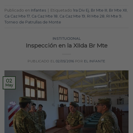
Publicado en
Infantes
|
Etiquetado
1ra Div Ej
,
Br Mte III
,
Br Mte XII
,
Ca Caz Mte 17
,
Ca Caz Mte 18
,
Ca Caz Mte 19
,
RI Mte 28
,
RI Mte 9
,
Torneo de Patrullas de Monte
INSTITUCIONAL
Inspección en la XIIda Br Mte
PUBLICADO EL
02/05/2016
POR
EL INFANTE
02
May