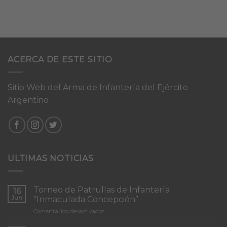
ACERCA DE ESTE SITIO
Sitio Web del Arma de Infantería del Ejército
Argentino
ULTIMAS NOTICIAS
Torneo de Patrullas de Infantería
16
Jun
“Inmaculada Concepción”
en
Comentarios desactivados
Torneo