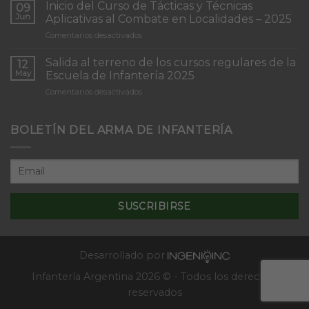
de
Inicio del Curso de Tácticas y Técnicas
09
Patrullas
Jun
Aplicativas al Combate en Localidades – 2025
de
en
Comentarios desactivados
Infantería
Inicio
“Inmaculada
del
Concepción”
Salida al terreno de los cursos regulares de la
12
Curso
May
Escuela de Infantería 2025
de
en
Comentarios desactivados
Tácticas
Salida
y
al
Técnicas
terreno
BOLETÍN DEL ARMA DE INFANTERÍA
Aplicativas
de
al
los
Combate
cursos
en
regulares
Localidades
de
–
la
2025
Escuela
de
Infantería
2025
Desarrollado por
Infantería Argentina 2026 © - Todos los derechos
reservados