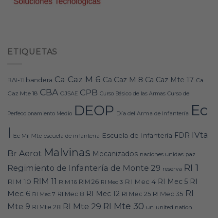
ETIQUETAS
Ca Caz M 6
Ca Caz M 8
Ca Caz Mte 17
bandera
BAI-11
Ca
CBA
CPB
Caz Mte 18
CJSAE
Curso Básico de las Armas
Curso de
Ec
DEOP
Día del Arma de Infantería
Perfeccionamiento Medio
I
IVta
FDR
Escuela de Infantería
Ec Mil Mte
escuela de infanteria
Malvinas
Br Aerot
Mecanizados
naciones unidas
paz
RI 1
Regimiento de Infantería de Monte 29
reserva
RIM 11
RI
RI Mec 5
RIM 10
RI Mec 4
RIM 16
RIM 26
RI Mec 3
RI
Mec 6
RI Mec 12
RI Mec 35
RI Mec 7
RI Mec 8
RI Mec 25
RI Mte 30
Mte 9
RI Mte 29
RI Mte 28
un
united nation