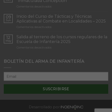
“Inmaculada Concepción”
en
Comentarios desactivados
Torneo
de
Inicio del Curso de Tácticas y Técnicas
09
Patrullas
Jun
Aplicativas al Combate en Localidades – 2025
de
en
Comentarios desactivados
Infantería
Inicio
“Inmaculada
del
Concepción”
Salida al terreno de los cursos regulares de la
12
Curso
May
Escuela de Infantería 2025
de
en
Comentarios desactivados
Tácticas
Salida
y
al
Técnicas
terreno
BOLETÍN DEL ARMA DE INFANTERÍA
Aplicativas
de
al
los
Combate
cursos
en
regulares
Localidades
de
–
la
2025
Escuela
de
Infantería
2025
Desarrollado por