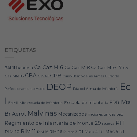
ETIQUETAS
Ca Caz M 6
Ca Caz M 8
Ca Caz Mte 17
bandera
BAI-11
Ca
CBA
CPB
Caz Mte 18
CJSAE
Curso Básico de las Armas
Curso de
Ec
DEOP
Día del Arma de Infantería
Perfeccionamiento Medio
I
IVta
FDR
Escuela de Infantería
Ec Mil Mte
escuela de infanteria
Malvinas
Br Aerot
Mecanizados
naciones unidas
paz
RI 1
Regimiento de Infantería de Monte 29
reserva
RIM 11
RI
RI Mec 5
RIM 10
RI Mec 4
RIM 16
RIM 26
RI Mec 3