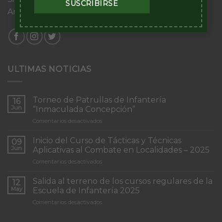
Argentino
ULTIMAS NOTICIAS
Torneo de Patrullas de Infantería
16
Jun
“Inmaculada Concepción”
en
Comentarios desactivados
Torneo
de
Inicio del Curso de Tácticas y Técnicas
09
Patrullas
Jun
Aplicativas al Combate en Localidades – 2025
de
en
Comentarios desactivados
Infantería
Inicio
“Inmaculada
del
Concepción”
Salida al terreno de los cursos regulares de la
12
Curso
May
Escuela de Infantería 2025
de
en
Comentarios desactivados
Tácticas
Salida
y
al
Técnicas