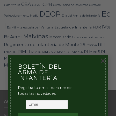
CBA
CPB
Caz Mte 18
CJSAE
Curso Básico de las Armas
Curso de
Ec
DEOP
Día del Arma de Infantería
Perfeccionamiento Medio
I
IVta
FDR
Escuela de Infantería
Ec Mil Mte
escuela de infanteria
Malvinas
Br Aerot
Mecanizados
naciones unidas
paz
RI 1
Regimiento de Infantería de Monte 29
reserva
RIM 11
RI
RI Mec 5
RIM 10
RI Mec 4
RIM 16
RIM 26
RI Mec 3
×
RI
Mec 6
RI Mec 12
RI Mec 35
RI Mec 7
RI Mec 8
RI Mec 25
RI Mte 30
Mte 9
RI Mte 29
BOLETÍN DEL
RI Mte 28
un
united nation
ARMA DE
INFANTERÍA
Registra tu email para recibir
todas las novedades
ACERCA DE ESTE SITIO
Sitio Web del Arma de Infantería del Ejército