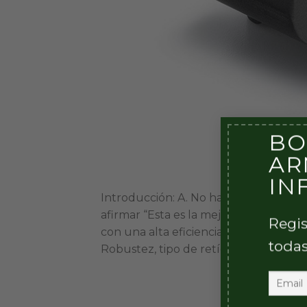
BO
AR
IN
Introducción: A. No hay verdad revel
afirmar “Esta es la mejor”, dado que l
Regis
con una alta eficiencia son numerosas
todas
Robustez, tipo de retícula, entrada de