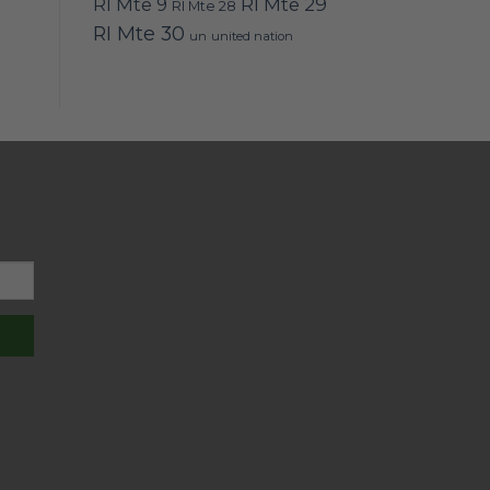
RI Mte 9
RI Mte 29
RI Mte 28
RI Mte 30
un
united nation