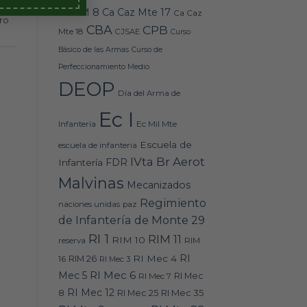
Caz M 8
Ca Caz Mte 17
Ca Caz
ro
CBA
CPB
Mte 18
CJSAE
Curso
Básico de las Armas
Curso de
Perfeccionamiento Medio
DEOP
Día del Arma de
Ec I
Ec Mil Mte
Infantería
Escuela de
escuela de infanteria
IVta Br Aerot
FDR
Infantería
Malvinas
Mecanizados
Regimiento
naciones unidas
paz
de Infantería de Monte 29
RI 1
RIM 11
RIM 10
RIM
reserva
RI
RI Mec 4
16
RIM 26
RI Mec 3
RI Mec 6
Mec 5
RI Mec 7
RI Mec
RI Mec 12
RI Mec 35
8
RI Mec 25