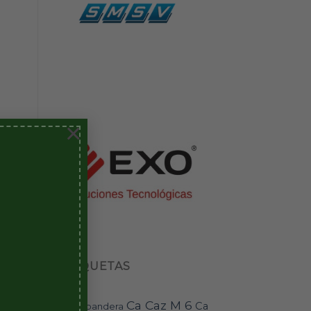
×
os
e y
ETIQUETAS
Ca Caz M 6
Ca
bandera
BAI-11