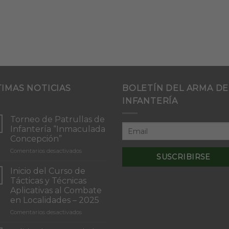
TIMAS NOTICIAS
BOLETÍN DEL ARMA DE
INFANTERÍA
Torneo de Patrullas de
Infantería “Inmaculada
Concepción”
en
Comentarios desactivados
Torneo
de
Inicio del Curso de
Patrullas
Tácticas y Técnicas
de
Aplicativas al Combate
Infantería
en Localidades – 2025
“Inmaculada
Concepción”
en
Comentarios desactivados
Inicio