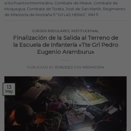
a los Puertos Intermedios
,
Combate de Mirave
,
Combate de
Moquegua
,
Combate de Torata
,
José de San Martín
,
Regimiento
de Infantería de Montaña 11 “Grl LAS HERAS”
,
RIM 11
CURSOS REGULARES
,
INSTITUCIONAL
Finalización de la Salida al Terreno de
la Escuela de Infantería «Tte Grl Pedro
Eugenio Aramburu»
PUBLICADO EL
13/05/2022
POR
REDACCIÓN
13
May