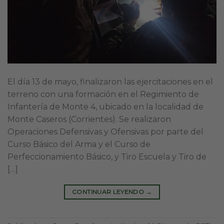
El día 13 de mayo, finalizaron las ejercitaciones en el
terreno con una formación en el Regimiento de
Infantería de Monte 4, ubicado en la localidad de
Monte Caseros (Corrientes). Se realizaron
Operaciones Defensivas y Ofensivas por parte del
Curso Básico del Arma y el Curso de
Perfeccionamiento Básico, y Tiro Escuela y Tiro de
[…]
CONTINUAR LEYENDO
→