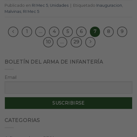
Publicado en
RI Mec 5
,
Unidades
|
Etiquetado
Inauguracion
,
Malvinas
,
RI Mec 5
1
…
4
5
6
7
8
9
10
…
29
BOLETÍN DEL ARMA DE INFANTERÍA
Email
CATEGORIAS