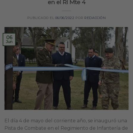
en el RI Mte 4
PUBLICADO EL
06/06/2022
POR
REDACCIÓN
06
Jun
El día 4 de mayo del corriente año, se inauguró una
Pista de Combate en el Regimiento de Infantería de