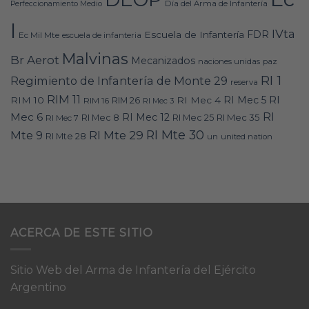
Día del Arma de Infantería
Perfeccionamiento Medio
I
IVta
FDR
Escuela de Infantería
Ec Mil Mte
escuela de infanteria
Malvinas
Br Aerot
Mecanizados
naciones unidas
paz
RI 1
Regimiento de Infantería de Monte 29
reserva
RIM 11
RI
RI Mec 5
RIM 10
RI Mec 4
RIM 16
RIM 26
RI Mec 3
RI
Mec 6
RI Mec 12
RI Mec 35
RI Mec 7
RI Mec 8
RI Mec 25
RI Mte 30
Mte 9
RI Mte 29
RI Mte 28
un
united nation
ACERCA DE ESTE SITIO
Sitio Web del Arma de Infantería del Ejército
Argentino