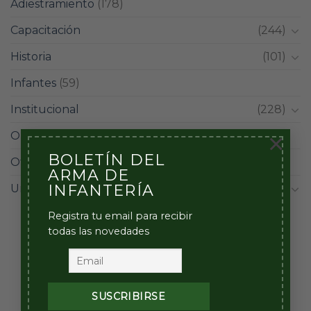
Adiestramiento
(178)
Capacitación
(244)
Historia
(101)
Infantes
(59)
Institucional
(228)
×
Operacional
(98)
BOLETÍN DEL
Otros
(12)
ARMA DE
INFANTERÍA
Unidades
(42)
Registra tu email para recibir
todas las novedades