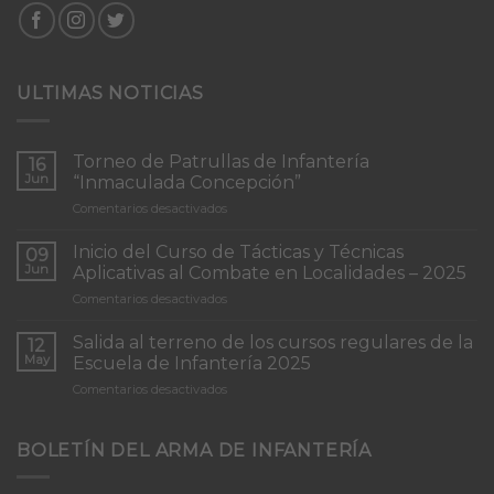
ULTIMAS NOTICIAS
Torneo de Patrullas de Infantería
16
Jun
“Inmaculada Concepción”
en
Comentarios desactivados
Torneo
de
Inicio del Curso de Tácticas y Técnicas
09
Patrullas
Jun
Aplicativas al Combate en Localidades – 2025
de
en
Comentarios desactivados
Infantería
Inicio
“Inmaculada
del
Concepción”
Salida al terreno de los cursos regulares de la
12
Curso
May
Escuela de Infantería 2025
de
en
Comentarios desactivados
Tácticas
Salida
y
al
Técnicas
terreno
BOLETÍN DEL ARMA DE INFANTERÍA
Aplicativas
de
al
los
Combate