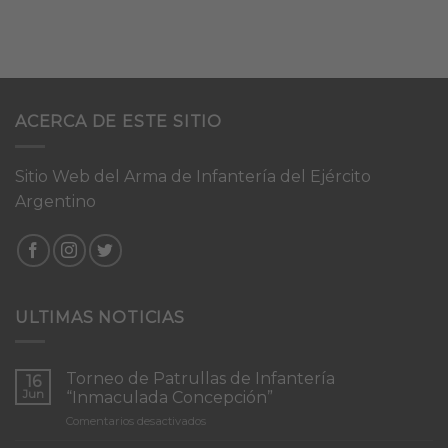
ACERCA DE ESTE SITIO
Sitio Web del Arma de Infantería del Ejército
Argentino
ULTIMAS NOTICIAS
Torneo de Patrullas de Infantería
16
Jun
“Inmaculada Concepción”
en
Comentarios desactivados
Torneo