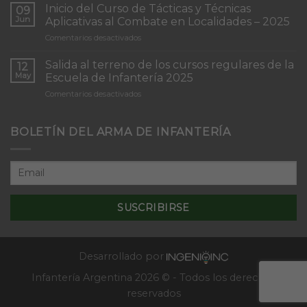
de
Inicio del Curso de Tácticas y Técnicas
09
Patrullas
Jun
Aplicativas al Combate en Localidades – 2025
de
en
Comentarios desactivados
Infantería
Inicio
“Inmaculada
del
Concepción”
Salida al terreno de los cursos regulares de la
12
Curso
May
Escuela de Infantería 2025
de
en
Comentarios desactivados
Tácticas
Salida
y
al
Técnicas
terreno
BOLETÍN DEL ARMA DE INFANTERÍA
Aplicativas
de
al
los
Combate
cursos
en
regulares
Localidades
de
–
la
2025
Escuela
de
Infantería
2025
Desarrollado por
Infantería Argentina 2026 © - Todos los derechos
reservados