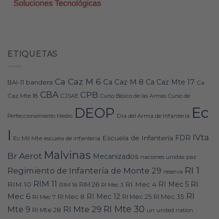
ETIQUETAS
Ca Caz M 6
Ca Caz M 8
Ca Caz Mte 17
bandera
BAI-11
Ca
CBA
CPB
Caz Mte 18
CJSAE
Curso Básico de las Armas
Curso de
Ec
DEOP
Día del Arma de Infantería
Perfeccionamiento Medio
I
IVta
FDR
Escuela de Infantería
Ec Mil Mte
escuela de infanteria
Malvinas
Br Aerot
Mecanizados
naciones unidas
paz
RI 1
Regimiento de Infantería de Monte 29
reserva
RIM 11
RI
RI Mec 5
RIM 10
RI Mec 4
RIM 16
RIM 26
RI Mec 3
RI
Mec 6
RI Mec 12
RI Mec 35
RI Mec 7
RI Mec 8
RI Mec 25
RI Mte 30
Mte 9
RI Mte 29
RI Mte 28
un
united nation