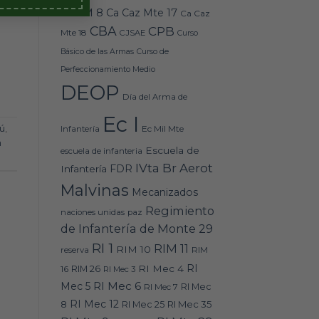
Caz M 8
Ca Caz Mte 17
Ca Caz
CBA
CPB
Mte 18
CJSAE
Curso
Básico de las Armas
Curso de
Perfeccionamiento Medio
DEOP
Día del Arma de
Ec I
Ec Mil Mte
ú
,
Infantería
n
Escuela de
escuela de infanteria
IVta Br Aerot
FDR
Infantería
Malvinas
Mecanizados
Regimiento
naciones unidas
paz
de Infantería de Monte 29
RI 1
RIM 11
RIM 10
RIM
reserva
RI
RI Mec 4
16
RIM 26
RI Mec 3
RI Mec 6
Mec 5
RI Mec 7
RI Mec
RI Mec 12
RI Mec 35
8
RI Mec 25