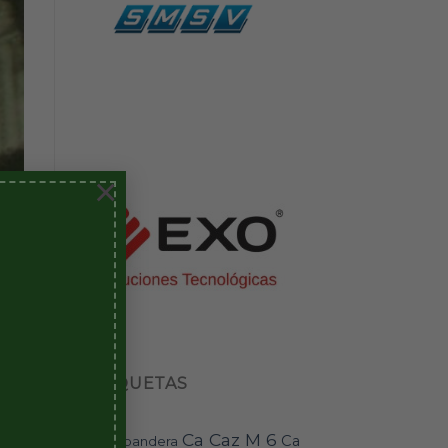
×
ETIQUETAS
Ca Caz M 6
n
Ca
bandera
BAI-11