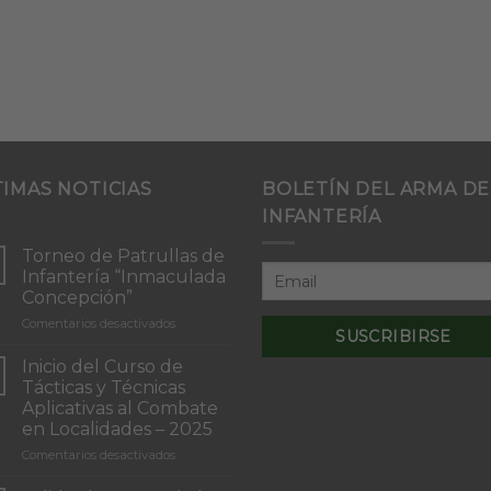
TIMAS NOTICIAS
BOLETÍN DEL ARMA DE
INFANTERÍA
Torneo de Patrullas de
Infantería “Inmaculada
Concepción”
en
Comentarios desactivados
Torneo
de
Inicio del Curso de
Patrullas
Tácticas y Técnicas
de
Aplicativas al Combate
Infantería
en Localidades – 2025
“Inmaculada
Concepción”
en
Comentarios desactivados
Inicio