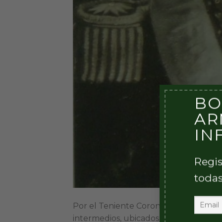
BO
AR
IN
Regis
todas
Por el Teniente Coronel de Infant
intermedios, ubicados sobre las costa