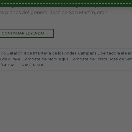
ra lograr su control durante las guerras por la
s planes del general José de San Martín, eran
CONTINUAR LEYENDO
→
tado
Batallón 11 de Infantería de los Andes
,
Campaña Libertadora al Per
 de Mirave
,
Combate de Moquegua
,
Combate de Torata
,
José de Sa
 “Grl LAS HERAS”
,
RIM 11