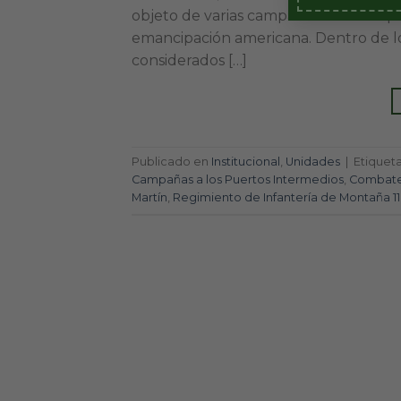
objeto de varias campañas militares pa
emancipación americana. Dentro de lo
considerados […]
Publicado en
Institucional
,
Unidades
|
Etique
Campañas a los Puertos Intermedios
,
Combate
Martín
,
Regimiento de Infantería de Montaña 11