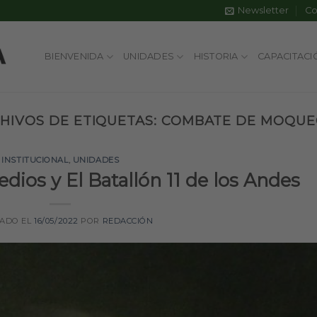
Newsletter
Co
BIENVENIDA
UNIDADES
HISTORIA
CAPACITACI
HIVOS DE ETIQUETAS:
COMBATE DE MOQU
INSTITUCIONAL
,
UNIDADES
dios y El Batallón 11 de los Andes
CADO EL
16/05/2022
POR
REDACCIÓN