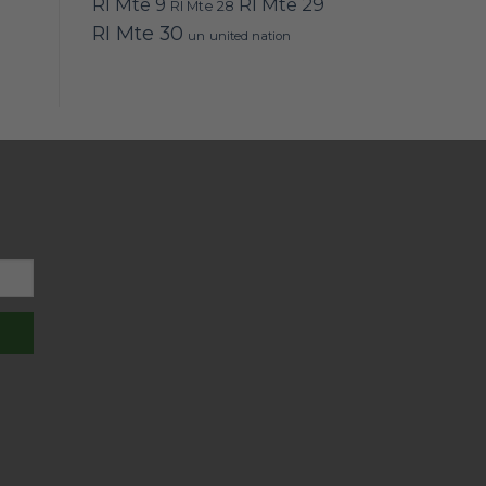
RI Mte 9
RI Mte 29
RI Mte 28
RI Mte 30
un
united nation