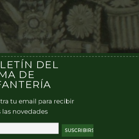
LETÍN DEL
MA DE
FANTERÍA
tra tu email para recibir
 las novedades
ería CARLOS MARÍA FRAQUELLI RESUMEN Los puertos
s peruanas del Océano Pacífico y al sur del Callao, fuero