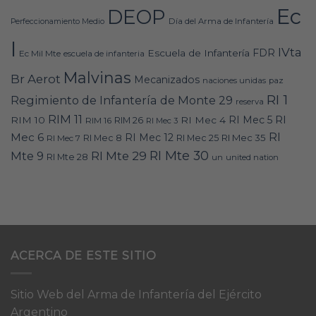
Ec
DEOP
Día del Arma de Infantería
Perfeccionamiento Medio
I
IVta
FDR
Escuela de Infantería
Ec Mil Mte
escuela de infanteria
Malvinas
Br Aerot
Mecanizados
naciones unidas
paz
RI 1
Regimiento de Infantería de Monte 29
reserva
RIM 11
RI
RI Mec 5
RIM 10
RI Mec 4
RIM 16
RIM 26
RI Mec 3
RI
Mec 6
RI Mec 12
RI Mec 35
RI Mec 7
RI Mec 8
RI Mec 25
RI Mte 30
Mte 9
RI Mte 29
RI Mte 28
un
united nation
ACERCA DE ESTE SITIO
Sitio Web del Arma de Infantería del Ejército
Argentino