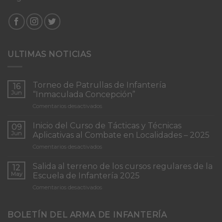
ULTIMAS NOTICIAS
Torneo de Patrullas de Infantería
16
Jun
“Inmaculada Concepción”
en
Comentarios desactivados
Torneo
de
Inicio del Curso de Tácticas y Técnicas
09
Patrullas
Jun
Aplicativas al Combate en Localidades – 2025
de
en
Comentarios desactivados
Infantería
Inicio
“Inmaculada
del
Concepción”
Salida al terreno de los cursos regulares de la
12
Curso
May
Escuela de Infantería 2025
de
en
Comentarios desactivados
Tácticas
Salida
y
al
Técnicas
terreno
BOLETÍN DEL ARMA DE INFANTERÍA
Aplicativas
de