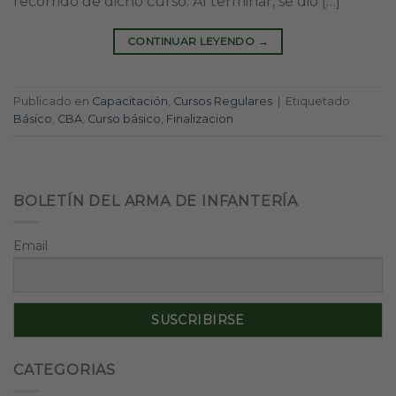
recorrido de dicho curso. Al terminar, se dio […]
CONTINUAR LEYENDO
→
Publicado en
Capacitación
,
Cursos Regulares
|
Etiquetado
Básico
,
CBA
,
Curso básico
,
Finalizacion
BOLETÍN DEL ARMA DE INFANTERÍA
Email
CATEGORIAS