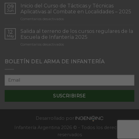
de
Inicio del Curso de Tácticas y Técnicas
09
Patrullas
Jun
Aplicativas al Combate en Localidades – 2025
de
en
Comentarios desactivados
Infantería
Inicio
“Inmaculada
del
Concepción”
Salida al terreno de los cursos regulares de la
12
Curso
May
Escuela de Infantería 2025
de
en
Comentarios desactivados
Tácticas
Salida
y
al
Técnicas
terreno
BOLETÍN DEL ARMA DE INFANTERÍA
Aplicativas
de
al
los
Combate
cursos
en
regulares
Localidades
de
–
la
2025
Escuela
de
Infantería
2025
Desarrollado por
Infantería Argentina 2026 © - Todos los derechos
reservados