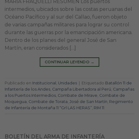
MARÍA FRAQUELLI RESUMEN Los puertos
intermedios, ubicados sobre las costas peruanas del
Océano Pacífico y al sur del Callao, fueron objeto
de varias campañas militares para lograr su control
durante las guerras por la emancipación americana.
Dentro de los planes del general José de San
Martín, eran considerados […]
CONTINUAR LEYENDO
→
Publicado en
Institucional
,
Unidades
|
Etiquetado
Batallón 11 de
Infantería de los Andes
,
Campaña Libertadora al Perú
,
Campañas
a los Puertos Intermedios
,
Combate de Mirave
,
Combate de
Moquegua
,
Combate de Torata
,
José de San Martín
,
Regimiento
de Infantería de Montaña 11 “Grl LAS HERAS”
,
RIM 11
BOLETÍN DEL ARMA DE INFANTERÍA