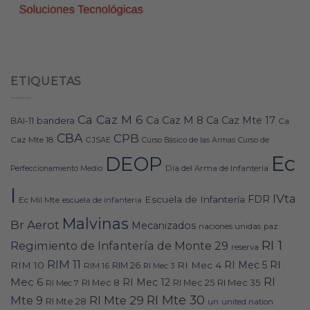
ETIQUETAS
Ca Caz M 6
Ca Caz M 8
Ca Caz Mte 17
bandera
BAI-11
Ca
CBA
CPB
Caz Mte 18
CJSAE
Curso Básico de las Armas
Curso de
Ec
DEOP
Día del Arma de Infantería
Perfeccionamiento Medio
I
IVta
FDR
Escuela de Infantería
Ec Mil Mte
escuela de infanteria
Malvinas
Br Aerot
Mecanizados
naciones unidas
paz
RI 1
Regimiento de Infantería de Monte 29
reserva
RIM 11
RI
RI Mec 5
RIM 10
RI Mec 4
RIM 16
RIM 26
RI Mec 3
RI
Mec 6
RI Mec 12
RI Mec 35
RI Mec 7
RI Mec 8
RI Mec 25
RI Mte 30
Mte 9
RI Mte 29
RI Mte 28
un
united nation