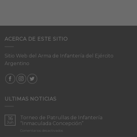
ACERCA DE ESTE SITIO
Sitio Web del Arma de Infantería del Ejército
Argentino
ULTIMAS NOTICIAS
Torneo de Patrullas de Infantería
16
Jun
“Inmaculada Concepción”
en
Comentarios desactivados
Torneo