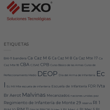
ETIQUETAS
Ca Caz M 6
Ca Caz M 8
Ca Caz Mte 17
bandera
BAI-11
Ca
CBA
CPB
Caz Mte 18
CJSAE
Curso Básico de las Armas
Curso de
Ec
DEOP
Día del Arma de Infantería
Perfeccionamiento Medio
I
IVta
FDR
Escuela de Infantería
Ec Mil Mte
escuela de infanteria
Malvinas
Br Aerot
Mecanizados
naciones unidas
paz
RI 1
Regimiento de Infantería de Monte 29
reserva
RIM 11
RI
RI Mec 5
RIM 10
RI Mec 4
RIM 16
RIM 26
RI Mec 3