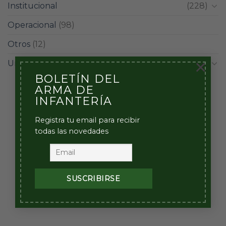
Institucional
(228)
Operacional
(98)
Otros
(12)
×
Unidades
(42)
BOLETÍN DEL
ARMA DE
INFANTERÍA
Registra tu email para recibir
todas las novedades