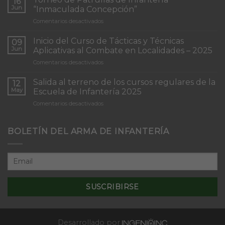
16
Jun
“Inmaculada Concepción”
en
Comentarios desactivados
Torneo
de
Inicio del Curso de Tácticas y Técnicas
09
Patrullas
Jun
Aplicativas al Combate en Localidades – 2025
de
en
Comentarios desactivados
Infantería
Inicio
“Inmaculada
del
Concepción”
Salida al terreno de los cursos regulares de la
12
Curso
May
Escuela de Infantería 2025
de
en
Comentarios desactivados
Tácticas
Salida
y
al
Técnicas
terreno
BOLETÍN DEL ARMA DE INFANTERÍA
Aplicativas
de
al
los
Combate
cursos
en
regulares
Localidades
de
–
la
2025
Escuela
de
Infantería
2025
Desarrollado por