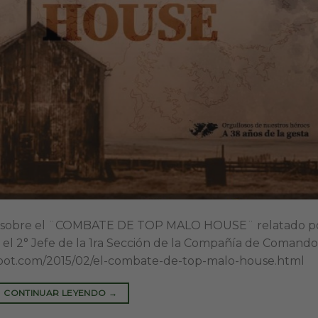
deo sobre el ¨COMBATE DE TOP MALO HOUSE¨ relatado p
 el 2° Jefe de la 1ra Sección de la Compañía de Comando
ogspot.com/2015/02/el-combate-de-top-malo-house.html
CONTINUAR LEYENDO
→