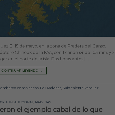
uez El 15 de mayo, en la zona de Pradera del Ganso,
ptero Chinook de la FAA, con 1 cañón s/r de 105 mm. y 2
r en el norte de la isla. Dos horas antes […]
CONTINUAR LEYENDO
→
embarco en san carlos
,
Ec I
,
Malvinas
,
Subteniente Vasquez
TORIA
,
INSTITUCIONAL
,
MALVINAS
ron el ejemplo cabal de lo que