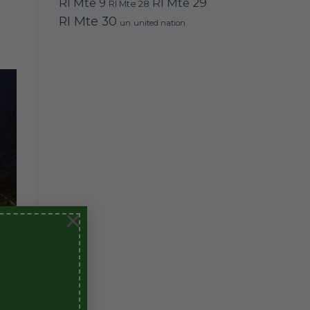
RI Mte 9
RI Mte 29
RI Mte 28
RI Mte 30
un
united nation
×