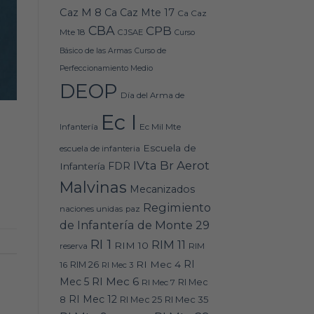
Caz M 8
Ca Caz Mte 17
Ca Caz
CBA
CPB
Mte 18
CJSAE
Curso
Básico de las Armas
Curso de
Perfeccionamiento Medio
DEOP
Día del Arma de
Ec I
Ec Mil Mte
Infantería
Escuela de
escuela de infanteria
IVta Br Aerot
FDR
Infantería
Malvinas
Mecanizados
Regimiento
naciones unidas
paz
de Infantería de Monte 29
RI 1
RIM 11
RIM 10
RIM
reserva
RI
RI Mec 4
16
RIM 26
RI Mec 3
RI Mec 6
Mec 5
RI Mec 7
RI Mec
RI Mec 12
RI Mec 35
8
RI Mec 25