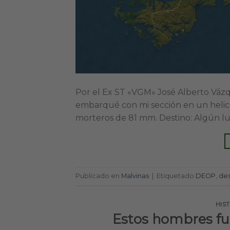
Por el Ex ST «VGM» José Alberto Vázq
embarqué con mi sección en un helicó
morteros de 81 mm. Destino: Algún luga
Publicado en
Malvinas
|
Etiquetado
DEOP
,
des
HIS
Estos hombres fue