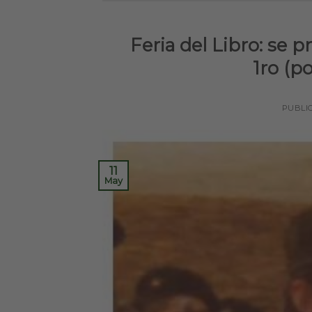
Feria del Libro: se 
1ro (p
PUBLI
11
May