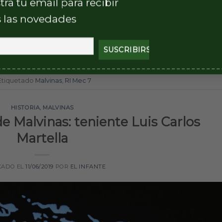
tra tu email para recibir
 las novedades
CONTINUAR LEYENDO
→
Etiquetado
Malvinas
,
RI Mec 7
HISTORIA
,
MALVINAS
e Malvinas: teniente Luis Carlos
Martella
CADO EL
11/06/2019
POR
EL INFANTE