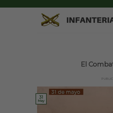
Skip
to
content
El Combat
PUBLI
31
May