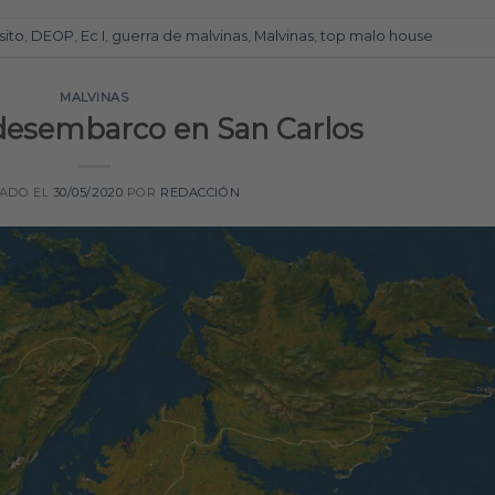
sito
,
DEOP
,
Ec I
,
guerra de malvinas
,
Malvinas
,
top malo house
MALVINAS
 desembarco en San Carlos
CADO EL
30/05/2020
POR
REDACCIÓN