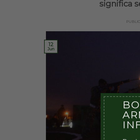
significa 
PUBLI
12
Jun
BO
AR
IN