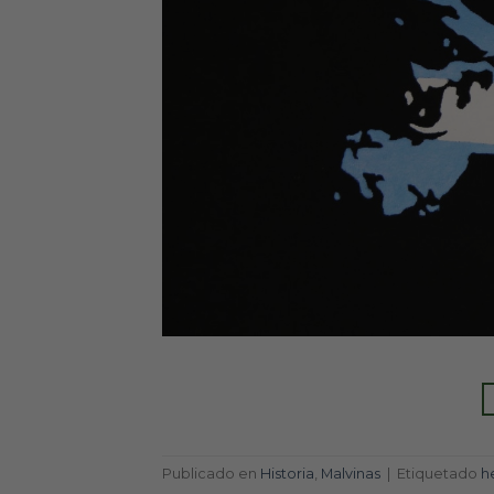
Publicado en
Historia
,
Malvinas
|
Etiquetado
h