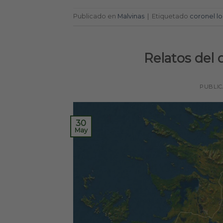
Publicado en
Malvinas
|
Etiquetado
coronel lo
Relatos del
PUBLI
30
May