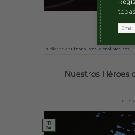
Regis
todas
Publicado en
Historia
,
Institucional
,
Malvinas
|
Nuestros Héroes d
PUBLI
11
Jun