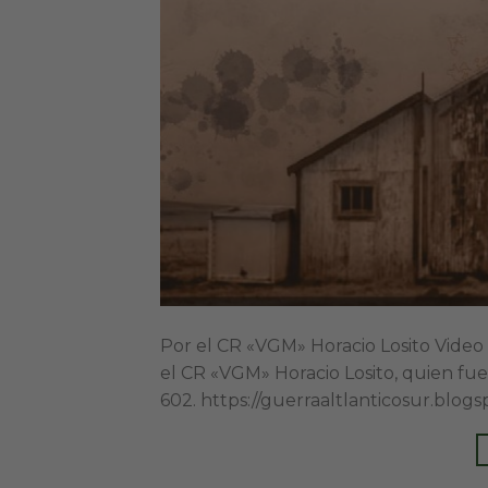
Por el CR «VGM» Horacio Losito Vi
el CR «VGM» Horacio Losito, quien fue
602. https://guerraaltlanticosur.bl