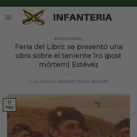
Skip
to
content
INSTITUCIONAL
Feria del Libro: se presentó una
obra sobre el teniente 1ro (post
mórtem) Estévez
PUBLICADO EL
11/05/2017
POR
EL INFANTE
11
May