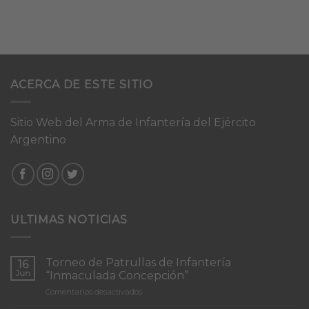
ACERCA DE ESTE SITIO
Sitio Web del Arma de Infantería del Ejército
Argentino
ULTIMAS NOTICIAS
Torneo de Patrullas de Infantería
16
Jun
“Inmaculada Concepción”
en
Comentarios desactivados
Torneo