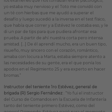
los exámenes que nos tomaban era el psicológico,
yo estaba muy nervioso y el Toto me convidó con
un té con hierbas que me ayudó a superar el
desafío y luego sucedió a la inversa en el test físico,
que había que correr y a Estévez le costaba eso, y le
di un par de tips para que pudiera afrontar esa
prueba. A partir de ahí nuestra corta pero intensa
amistad. […] De él aprendí mucho, era un buen tipo,
risueño, muy sincero con el corazón, romántico,
amaba con locura a Marta, estaba siempre atento a
las necesidades de su gente, era el que ponía los
apodos en el Regimiento 25 y era experto en hacer
bromas.”
Instructor del teniente 1ro Estévez, general de
brigada (R) Sergio Fernández
: “Yo fui el instructor
del Curso de Comandos en la Escuela de Infantería
tanto del teniente primero Estévez, como del
general Raimondo. Estévez nació para el momento,