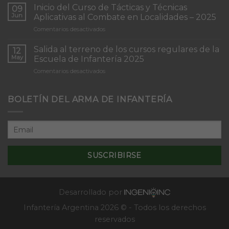
de
Inicio del Curso de Tácticas y Técnicas
09
Patrullas
Jun
Aplicativas al Combate en Localidades – 2025
de
en
Comentarios desactivados
Infantería
Inicio
“Inmaculada
del
Concepción”
Salida al terreno de los cursos regulares de la
12
Curso
May
Escuela de Infantería 2025
de
en
Comentarios desactivados
Tácticas
Salida
y
al
Técnicas
terreno
BOLETÍN DEL ARMA DE INFANTERÍA
Aplicativas
de
al
los
Combate
cursos
en
regulares
Localidades
de
–
la
2025
Escuela
de
Infantería
2025
Desarrollado por
Infantería Argentina 2026 © - Todos los derechos
reservados