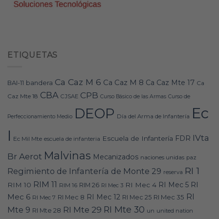
ETIQUETAS
Ca Caz M 6
Ca Caz M 8
Ca Caz Mte 17
bandera
BAI-11
Ca
CBA
CPB
Caz Mte 18
CJSAE
Curso Básico de las Armas
Curso de
Ec
DEOP
Día del Arma de Infantería
Perfeccionamiento Medio
I
IVta
FDR
Escuela de Infantería
Ec Mil Mte
escuela de infanteria
Malvinas
Br Aerot
Mecanizados
naciones unidas
paz
RI 1
Regimiento de Infantería de Monte 29
reserva
RIM 11
RI
RI Mec 5
RIM 10
RI Mec 4
RIM 16
RIM 26
RI Mec 3
RI
Mec 6
RI Mec 12
RI Mec 35
RI Mec 7
RI Mec 8
RI Mec 25
RI Mte 30
Mte 9
RI Mte 29
RI Mte 28
un
united nation