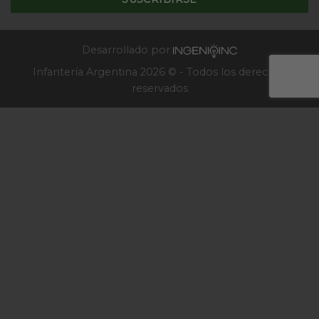
Escuela
de
Infantería
2025
Desarrollado por
Infantería Argentina 2026 © - Todos los derechos
reservados