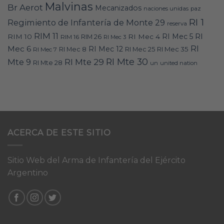
Malvinas
Br Aerot
Mecanizados
naciones unidas
paz
RI 1
Regimiento de Infantería de Monte 29
reserva
RIM 11
RI
RI Mec 5
RIM 10
RI Mec 4
RIM 16
RIM 26
RI Mec 3
RI
Mec 6
RI Mec 12
RI Mec 35
RI Mec 7
RI Mec 8
RI Mec 25
RI Mte 30
Mte 9
RI Mte 29
RI Mte 28
un
united nation
ACERCA DE ESTE SITIO
Sitio Web del Arma de Infantería del Ejército
Argentino