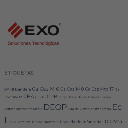
ETIQUETAS
Ca Caz M 6
Ca Caz M 8
Ca Caz Mte 17
bandera
BAI-11
Ca
CBA
CPB
Caz Mte 18
CJSAE
Curso Básico de las Armas
Curso de
Ec
DEOP
Día del Arma de Infantería
Perfeccionamiento Medio
I
IVta
FDR
Escuela de Infantería
Ec Mil Mte
escuela de infanteria