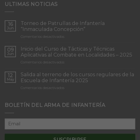
ULTIMAS NOTICIAS
Torneo de Patrullas de Infantería
16
Jun
“Inmaculada Concepción”
en
Comentarios desactivados
Torneo
de
Inicio del Curso de Tácticas y Técnicas
09
Patrullas
Jun
Aplicativas al Combate en Localidades – 2025
de
en
Comentarios desactivados
Infantería
Inicio
“Inmaculada
del
Concepción”
Salida al terreno de los cursos regulares de la
12
Curso
May
Escuela de Infantería 2025
de
en
Comentarios desactivados
Tácticas
Salida
y
al
Técnicas
terreno
BOLETÍN DEL ARMA DE INFANTERÍA
Aplicativas
de
al
los
Combate
cursos
en
regulares
Localidades
de
–
la
2025