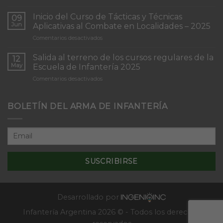
Torneo
de
Inicio del Curso de Tácticas y Técnicas
09
Patrullas
Jun
Aplicativas al Combate en Localidades – 2025
de
en
Comentarios desactivados
Infantería
Inicio
“Inmaculada
del
Concepción”
Salida al terreno de los cursos regulares de la
12
Curso
May
Escuela de Infantería 2025
de
en
Comentarios desactivados
Tácticas
Salida
y
al
Técnicas
terreno
BOLETÍN DEL ARMA DE INFANTERÍA
Aplicativas
de
al
los
Combate
cursos
en
regulares
Localidades
de
–
la
2025
Escuela
de
Infantería
2025
Desarrollado por
Infantería Argentina 2026 © - Todos los derechos