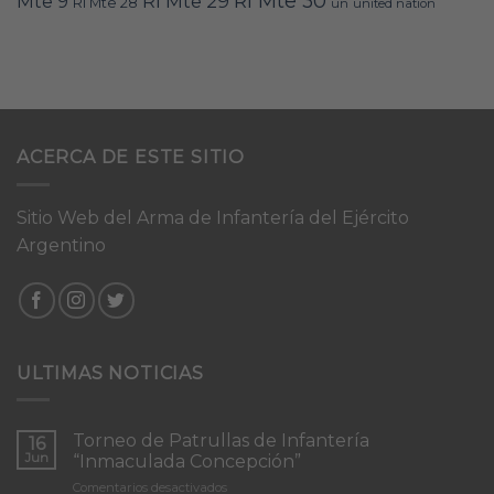
RI Mte 30
Mte 9
RI Mte 29
RI Mte 28
un
united nation
ACERCA DE ESTE SITIO
Sitio Web del Arma de Infantería del Ejército
Argentino
ULTIMAS NOTICIAS
Torneo de Patrullas de Infantería
16
Jun
“Inmaculada Concepción”
en
Comentarios desactivados