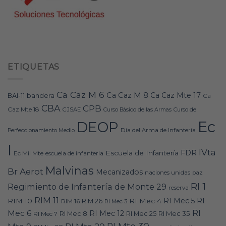
ETIQUETAS
Ca Caz M 6
Ca Caz M 8
Ca Caz Mte 17
bandera
BAI-11
Ca
CBA
CPB
Caz Mte 18
CJSAE
Curso Básico de las Armas
Curso de
Ec
DEOP
Día del Arma de Infantería
Perfeccionamiento Medio
I
IVta
FDR
Escuela de Infantería
Ec Mil Mte
escuela de infanteria
Malvinas
Br Aerot
Mecanizados
naciones unidas
paz
RI 1
Regimiento de Infantería de Monte 29
reserva
RIM 11
RI
RI Mec 5
RIM 10
RI Mec 4
RIM 16
RIM 26
RI Mec 3
RI
Mec 6
RI Mec 12
RI Mec 35
RI Mec 7
RI Mec 8
RI Mec 25