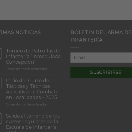
TIMAS NOTICIAS
BOLETÍN DEL ARMA DE
INFANTERÍA
Torneo de Patrullas de
Infantería “Inmaculada
Concepción”
en
Comentarios desactivados
Torneo
de
Inicio del Curso de
Patrullas
Tácticas y Técnicas
de
Aplicativas al Combate
Infantería
en Localidades – 2025
“Inmaculada
Concepción”
en
Comentarios desactivados
Inicio
del
Salida al terreno de los
Curso
cursos regulares de la
de
Escuela de Infantería
Tácticas