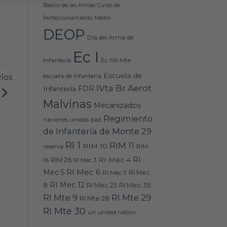
Básico de las Armas
Curso de
Perfeccionamiento Medio
DEOP
Día del Arma de
Ec I
Ec Mil Mte
Infantería
Escuela de
íos
escuela de infanteria
IVta Br Aerot
FDR
Infantería
Malvinas
Mecanizados
Regimiento
naciones unidas
paz
de Infantería de Monte 29
RI 1
RIM 11
RIM 10
RIM
reserva
RI
RI Mec 4
16
RIM 26
RI Mec 3
RI Mec 6
Mec 5
RI Mec 7
RI Mec
RI Mec 12
RI Mec 35
8
RI Mec 25
RI Mte 9
RI Mte 29
RI Mte 28
RI Mte 30
un
united nation