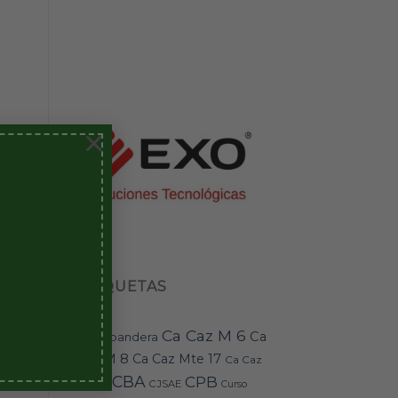
×
ETIQUETAS
Ca Caz M 6
Ca
bandera
BAI-11
Caz M 8
Ca Caz Mte 17
Ca Caz
CBA
CPB
Mte 18
CJSAE
Curso