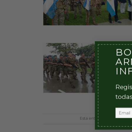
BO
AR
IN
Regis
todas
Esta entrada fue publicada