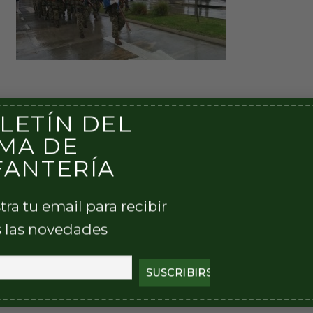
LETÍN DEL
MA DE
FANTERÍA
tra tu email para recibir
 las novedades
 en
Institucional
y etiquetada
Ca Cdo 601
,
R Asal Ae 601
.