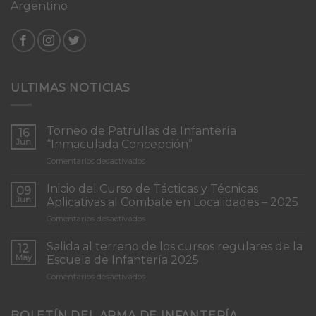
Argentino
ULTIMAS NOTICIAS
Torneo de Patrullas de Infantería
16
Jun
“Inmaculada Concepción”
en
Comentarios desactivados
Torneo
de
Inicio del Curso de Tácticas y Técnicas
09
Patrullas
Jun
Aplicativas al Combate en Localidades – 2025
de
en
Comentarios desactivados
Infantería
Inicio
“Inmaculada
del
Concepción”
Salida al terreno de los cursos regulares de la
12
Curso
May
Escuela de Infantería 2025
de
en
Comentarios desactivados
Tácticas
Salida
y
al
Técnicas
terreno
BOLETÍN DEL ARMA DE INFANTERÍA
Aplicativas