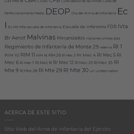
CBA
CPB
Caz Mte 18
CJSAE
Curso Básico de las Armas
Curso de
Ec
DEOP
Día del Arma de Infantería
Perfeccionamiento Medio
I
IVta
FDR
Escuela de Infantería
Ec Mil Mte
escuela de infanteria
Malvinas
Br Aerot
Mecanizados
naciones unidas
paz
RI 1
Regimiento de Infantería de Monte 29
reserva
RIM 11
RI
RI Mec 5
RIM 10
RI Mec 4
RIM 16
RIM 26
RI Mec 3
RI
Mec 6
RI Mec 12
RI Mec 35
RI Mec 7
RI Mec 8
RI Mec 25
RI Mte 30
Mte 9
RI Mte 29
RI Mte 28
un
united nation
ACERCA DE ESTE SITIO
Sitio Web del Arma de Infantería del Ejército