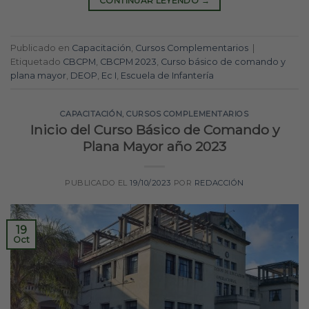
CONTINUAR LEYENDO
→
Publicado en
Capacitación
,
Cursos Complementarios
|
Etiquetado
CBCPM
,
CBCPM 2023
,
Curso básico de comando y
plana mayor
,
DEOP
,
Ec I
,
Escuela de Infantería
CAPACITACIÓN
,
CURSOS COMPLEMENTARIOS
Inicio del Curso Básico de Comando y
Plana Mayor año 2023
PUBLICADO EL
19/10/2023
POR
REDACCIÓN
19
Oct