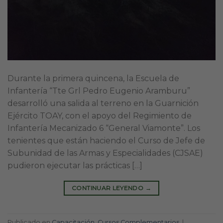
Durante la primera quincena, la Escuela de
Infantería “Tte Grl Pedro Eugenio Aramburu”
desarrolló una salida al terreno en la Guarnición
Ejército TOAY, con el apoyo del Regimiento de
Infantería Mecanizado 6 “General Viamonte”. Los
tenientes que están haciendo el Curso de Jefe de
Subunidad de las Armas y Especialidades (CJSAE)
pudieron ejecutar las prácticas […]
CONTINUAR LEYENDO
→
Publicado en
Capacitación
,
Cursos Complementarios
|