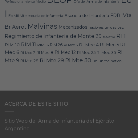
Día del Arma de Infantería
Perfeccionamiento Medio
I
IVta
FDR
Escuela de Infantería
Ec Mil Mte
escuela de infanteria
Malvinas
Br Aerot
Mecanizados
naciones unidas
paz
RI 1
Regimiento de Infantería de Monte 29
reserva
RIM 11
RI
RI Mec 5
RIM 10
RI Mec 4
RIM 16
RIM 26
RI Mec 3
RI
Mec 6
RI Mec 12
RI Mec 35
RI Mec 7
RI Mec 8
RI Mec 25
RI Mte 30
Mte 9
RI Mte 29
RI Mte 28
un
united nation
ACERCA DE ESTE SITIO
Sitio Web del Arma de Infantería del Ejército
Argentino