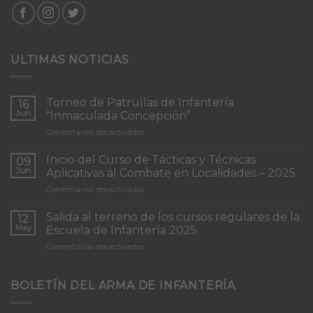
ULTIMAS NOTICIAS
Torneo de Patrullas de Infantería
16
Jun
“Inmaculada Concepción”
en
Comentarios desactivados
Torneo
de
Inicio del Curso de Tácticas y Técnicas
09
Patrullas
Jun
Aplicativas al Combate en Localidades – 2025
de
en
Comentarios desactivados
Infantería
Inicio
“Inmaculada
del
Concepción”
Salida al terreno de los cursos regulares de la
12
Curso
May
Escuela de Infantería 2025
de
en
Comentarios desactivados
Tácticas
Salida
y
al
Técnicas
terreno
BOLETÍN DEL ARMA DE INFANTERÍA
Aplicativas
de
al
los
Combate