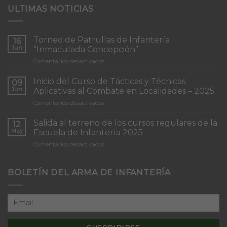
ULTIMAS NOTICIAS
Torneo de Patrullas de Infantería
16
Jun
“Inmaculada Concepción”
en
Comentarios desactivados
Torneo
de
Inicio del Curso de Tácticas y Técnicas
09
Patrullas
Jun
Aplicativas al Combate en Localidades – 2025
de
en
Comentarios desactivados
Infantería
Inicio
“Inmaculada
del
Concepción”
Salida al terreno de los cursos regulares de la
12
Curso
May
Escuela de Infantería 2025
de
en
Comentarios desactivados
Tácticas
Salida
y
al
Técnicas
terreno
BOLETÍN DEL ARMA DE INFANTERÍA
Aplicativas
de
al
los
Combate
cursos
en
regulares
Localidades
de
–
la
2025