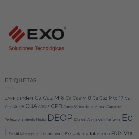
ETIQUETAS
Ca Caz M 6
Ca Caz M 8
Ca Caz Mte 17
bandera
BAI-11
Ca
CBA
CPB
Caz Mte 18
CJSAE
Curso Básico de las Armas
Curso de
Ec
DEOP
Día del Arma de Infantería
Perfeccionamiento Medio
I
IVta
FDR
Escuela de Infantería
Ec Mil Mte
escuela de infanteria