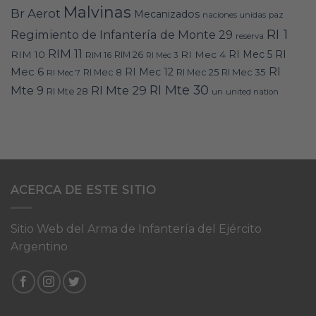
Malvinas
Br Aerot
Mecanizados
naciones unidas
paz
RI 1
Regimiento de Infantería de Monte 29
reserva
RIM 11
RI
RI Mec 5
RIM 10
RI Mec 4
RIM 16
RIM 26
RI Mec 3
RI
Mec 6
RI Mec 12
RI Mec 35
RI Mec 7
RI Mec 8
RI Mec 25
RI Mte 30
Mte 9
RI Mte 29
RI Mte 28
un
united nation
ACERCA DE ESTE SITIO
Sitio Web del Arma de Infantería del Ejército
Argentino