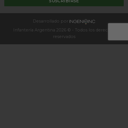
Escuela
de
Infantería
2025
Desarrollado por
Infantería Argentina 2026 © - Todos los derechos
reservados