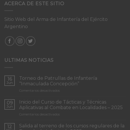
ACERCA DE ESTE SITIO
Sitio Web del Arma de Infantería del Ejército
Argentino
ULTIMAS NOTICIAS
Torneo de Patrullas de Infantería
16
Jun
“Inmaculada Concepción”
en
Comentarios desactivados
Torneo
de
Inicio del Curso de Tácticas y Técnicas
09
Patrullas
Jun
Aplicativas al Combate en Localidades – 2025
de
en
Comentarios desactivados
Infantería
Inicio
“Inmaculada
del
Concepción”
Salida al terreno de los cursos regulares de la
12
Curso