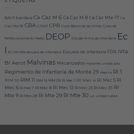
ETIQUETAS
Ca Caz M 6
Ca Caz M 8
Ca Caz Mte 17
bandera
BAI-11
Ca
CBA
CPB
Caz Mte 18
CJSAE
Curso Básico de las Armas
Curso de
Ec
DEOP
Día del Arma de Infantería
Perfeccionamiento Medio
I
IVta
FDR
Escuela de Infantería
Ec Mil Mte
escuela de infanteria
Malvinas
Br Aerot
Mecanizados
naciones unidas
paz
RI 1
Regimiento de Infantería de Monte 29
reserva
RIM 11
RI
RI Mec 5
RIM 10
RI Mec 4
RIM 16
RIM 26
RI Mec 3
RI
Mec 6
RI Mec 12
RI Mec 35
RI Mec 7
RI Mec 8
RI Mec 25
RI Mte 30
Mte 9
RI Mte 29
RI Mte 28
un
united nation