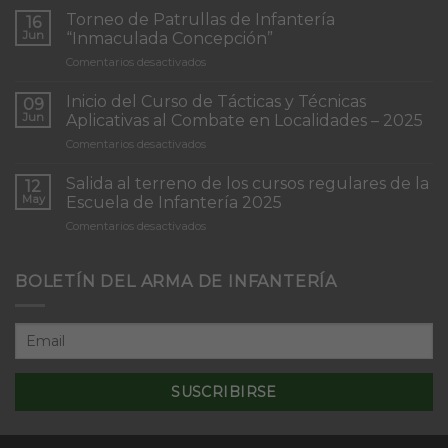
Torneo de Patrullas de Infantería
16
Jun
“Inmaculada Concepción”
en
Comentarios desactivados
Torneo
de
Inicio del Curso de Tácticas y Técnicas
09
Patrullas
Jun
Aplicativas al Combate en Localidades – 2025
de
en
Comentarios desactivados
Infantería
Inicio
“Inmaculada
del
Concepción”
Salida al terreno de los cursos regulares de la
12
Curso
May
Escuela de Infantería 2025
de
en
Comentarios desactivados
Tácticas
Salida
y
al
Técnicas
terreno
BOLETÍN DEL ARMA DE INFANTERÍA
Aplicativas
de
al
los
Combate
cursos
en
regulares
Localidades
de
–
la
2025
Escuela
de
Infantería
2025