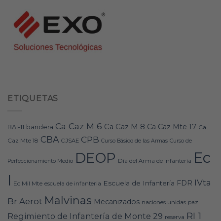
ETIQUETAS
Ca Caz M 6
Ca Caz M 8
Ca Caz Mte 17
bandera
BAI-11
Ca
CBA
CPB
Caz Mte 18
CJSAE
Curso Básico de las Armas
Curso de
Ec
DEOP
Día del Arma de Infantería
Perfeccionamiento Medio
I
IVta
FDR
Escuela de Infantería
Ec Mil Mte
escuela de infanteria
Malvinas
Br Aerot
Mecanizados
naciones unidas
paz
RI 1
Regimiento de Infantería de Monte 29
reserva