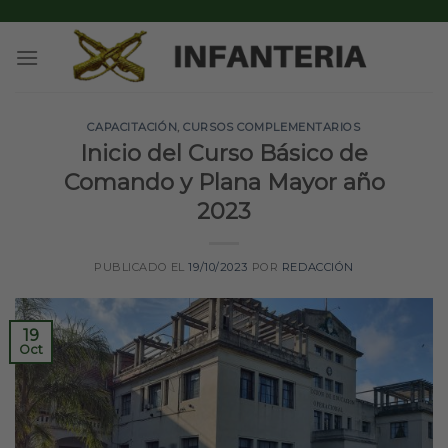
Skip
to
content
CAPACITACIÓN
,
CURSOS COMPLEMENTARIOS
Inicio del Curso Básico de
Comando y Plana Mayor año
2023
PUBLICADO EL
19/10/2023
POR
REDACCIÓN
19
Oct