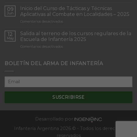
Torneo
de
Inicio del Curso de Tácticas y Técnicas
09
Patrullas
Jun
Aplicativas al Combate en Localidades – 2025
de
en
Comentarios desactivados
Infantería
Inicio
“Inmaculada
del
Concepción”
Salida al terreno de los cursos regulares de la
12
Curso
May
Escuela de Infantería 2025
de
en
Comentarios desactivados
Tácticas
Salida
y
al
Técnicas
terreno
BOLETÍN DEL ARMA DE INFANTERÍA
Aplicativas
de
al
los
Combate
cursos
en
regulares
Localidades
de
–
la
2025
Escuela
de
Infantería
2025
Desarrollado por
Infantería Argentina 2026 © - Todos los derechos
reservados