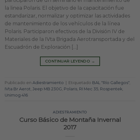
participaron de un seminario el mantenimiento de
la linea Polaris. El objetivo de la capacitación fue
estandarizar, normalizar y optimizar las actividades
de mantenimiento de los vehículos de la línea
Polaris. Participaron efectivos de la División IV de
Materiales de la IVta Brigada Aerotransportada y del
Escuadrón de Exploración […]
CONTINUAR LEYENDO
→
Publicado en
Adiestramiento
|
Etiquetado
BAL "Río Gallegos"
,
IVta Br Aerot
,
Jeep MB 230G
,
Polaris
,
RI Mec 35
,
Rospentek
,
Unimog 416
ADIESTRAMIENTO
Curso Básico de Montaña Invernal
2017