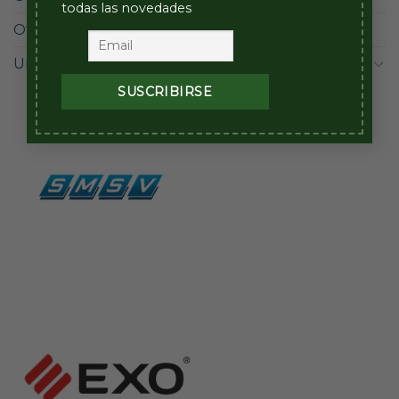
todas las novedades
Otros
(12)
Unidades
(42)