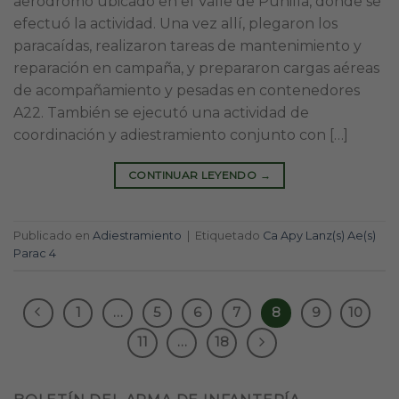
aeródromo ubicado en el Valle de Punilla, donde se
efectuó la actividad. Una vez allí, plegaron los
paracaídas, realizaron tareas de mantenimiento y
reparación en campaña, y prepararon cargas aéreas
de acompañamiento y pesadas en contenedores
A22. También se ejecutó una actividad de
coordinación y adiestramiento conjunto con […]
CONTINUAR LEYENDO
→
Publicado en
Adiestramiento
|
Etiquetado
Ca Apy Lanz(s) Ae(s)
Parac 4
1
…
5
6
7
8
9
10
11
…
18