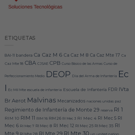
ETIQUETAS
Ca Caz M 6
Ca Caz M 8
Ca Caz Mte 17
bandera
BAI-11
Ca
CBA
CPB
Caz Mte 18
CJSAE
Curso Básico de las Armas
Curso de
Ec
DEOP
Día del Arma de Infantería
Perfeccionamiento Medio
I
IVta
FDR
Escuela de Infantería
Ec Mil Mte
escuela de infanteria
Malvinas
Br Aerot
Mecanizados
naciones unidas
paz
RI 1
Regimiento de Infantería de Monte 29
reserva
RIM 11
RI
RI Mec 5
RIM 10
RI Mec 4
RIM 16
RIM 26
RI Mec 3
RI
Mec 6
RI Mec 12
RI Mec 35
RI Mec 7
RI Mec 8
RI Mec 25
RI Mte 30
Mte 9
RI Mte 29
RI Mte 28
un
united nation