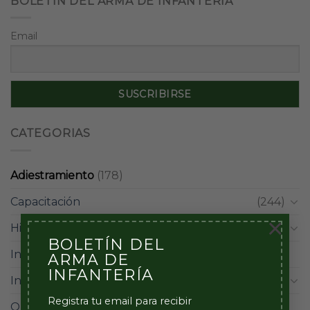
BOLETÍN DEL ARMA DE INFANTERÍA
Email
CATEGORIAS
Adiestramiento
(178)
Capacitación
(244)
×
Historia
(101)
BOLETÍN DEL
Infantes
(59)
ARMA DE
INFANTERÍA
Institucional
(228)
Registra tu email para recibir
Operacional
(98)