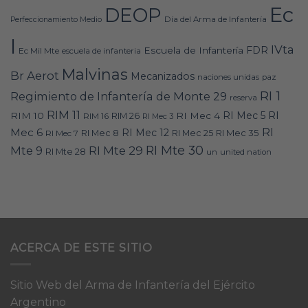
Ec
DEOP
Día del Arma de Infantería
Perfeccionamiento Medio
I
IVta
FDR
Escuela de Infantería
Ec Mil Mte
escuela de infanteria
Malvinas
Br Aerot
Mecanizados
naciones unidas
paz
RI 1
Regimiento de Infantería de Monte 29
reserva
RIM 11
RI
RI Mec 5
RIM 10
RI Mec 4
RIM 16
RIM 26
RI Mec 3
RI
Mec 6
RI Mec 12
RI Mec 35
RI Mec 7
RI Mec 8
RI Mec 25
RI Mte 30
Mte 9
RI Mte 29
RI Mte 28
un
united nation
ACERCA DE ESTE SITIO
Sitio Web del Arma de Infantería del Ejército
Argentino