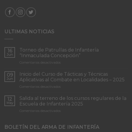
ULTIMAS NOTICIAS
Torneo de Patrullas de Infantería
16
Jun
“Inmaculada Concepción”
en
Comentarios desactivados
Torneo
de
Inicio del Curso de Tácticas y Técnicas
09
Patrullas
Jun
Aplicativas al Combate en Localidades – 2025
de
en
Comentarios desactivados
Infantería
Inicio
“Inmaculada
del
Concepción”
Salida al terreno de los cursos regulares de la
12
Curso
May
Escuela de Infantería 2025
de
en
Comentarios desactivados
Tácticas
Salida
y
al
Técnicas
terreno
BOLETÍN DEL ARMA DE INFANTERÍA
Aplicativas
de
al