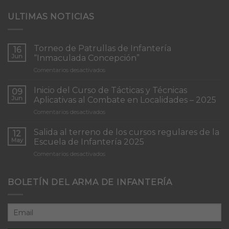
ULTIMAS NOTICIAS
Torneo de Patrullas de Infantería
16
Jun
“Inmaculada Concepción”
en
Comentarios desactivados
Torneo
de
Inicio del Curso de Tácticas y Técnicas
09
Patrullas
Jun
Aplicativas al Combate en Localidades – 2025
de
en
Comentarios desactivados
Infantería
Inicio
“Inmaculada
del
Concepción”
Salida al terreno de los cursos regulares de la
12
Curso
May
Escuela de Infantería 2025
de
en
Comentarios desactivados
Tácticas
Salida
y
al
Técnicas
terreno
BOLETÍN DEL ARMA DE INFANTERÍA
Aplicativas
de
al
los
Combate
cursos
en
regulares
Localidades
de
–