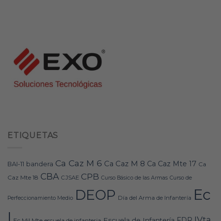
ETIQUETAS
Ca Caz M 6
Ca Caz M 8
Ca Caz Mte 17
bandera
BAI-11
Ca
CBA
CPB
Caz Mte 18
CJSAE
Curso Básico de las Armas
Curso de
Ec
DEOP
Día del Arma de Infantería
Perfeccionamiento Medio
I
IVta
FDR
Escuela de Infantería
Ec Mil Mte
escuela de infanteria