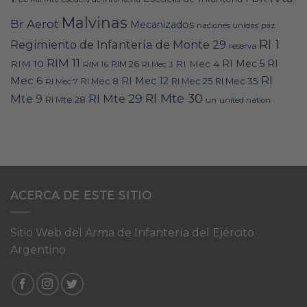
Malvinas
Br Aerot
Mecanizados
naciones unidas
paz
RI 1
Regimiento de Infantería de Monte 29
reserva
RIM 11
RI
RI Mec 5
RIM 10
RI Mec 4
RIM 16
RIM 26
RI Mec 3
RI
Mec 6
RI Mec 12
RI Mec 35
RI Mec 7
RI Mec 8
RI Mec 25
RI Mte 30
Mte 9
RI Mte 29
RI Mte 28
un
united nation
ACERCA DE ESTE SITIO
Sitio Web del Arma de Infantería del Ejército
Argentino