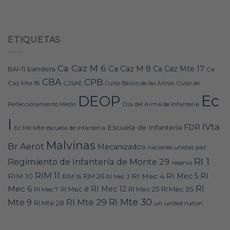
ETIQUETAS
Ca Caz M 6
Ca Caz M 8
Ca Caz Mte 17
bandera
BAI-11
Ca
CBA
CPB
Caz Mte 18
CJSAE
Curso Básico de las Armas
Curso de
Ec
DEOP
Día del Arma de Infantería
Perfeccionamiento Medio
I
IVta
FDR
Escuela de Infantería
Ec Mil Mte
escuela de infanteria
Malvinas
Br Aerot
Mecanizados
naciones unidas
paz
RI 1
Regimiento de Infantería de Monte 29
reserva
RIM 11
RI
RI Mec 5
RIM 10
RI Mec 4
RIM 16
RIM 26
RI Mec 3
RI
Mec 6
RI Mec 12
RI Mec 35
RI Mec 7
RI Mec 8
RI Mec 25
RI Mte 30
Mte 9
RI Mte 29
RI Mte 28
un
united nation