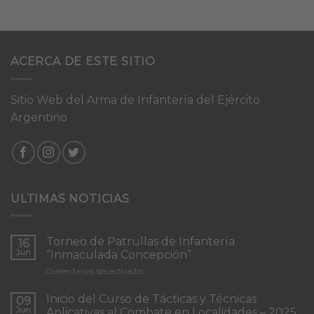
ACERCA DE ESTE SITIO
Sitio Web del Arma de Infantería del Ejército
Argentino
ULTIMAS NOTICIAS
Torneo de Patrullas de Infantería
16
Jun
“Inmaculada Concepción”
en
Comentarios desactivados
Torneo
de
Inicio del Curso de Tácticas y Técnicas
09
Patrullas
Jun
Aplicativas al Combate en Localidades – 2025