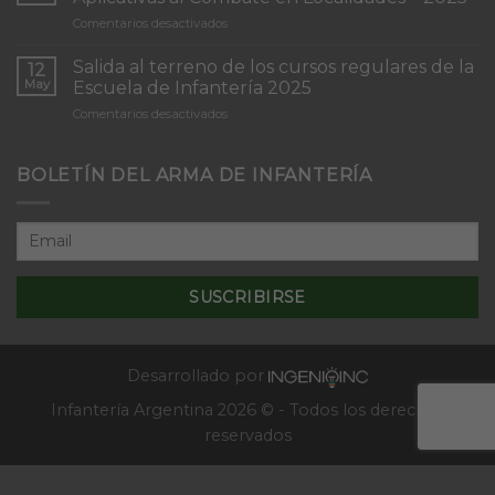
de
en
Comentarios desactivados
Infantería
Inicio
“Inmaculada
del
Concepción”
Salida al terreno de los cursos regulares de la
12
Curso
May
Escuela de Infantería 2025
de
en
Comentarios desactivados
Tácticas
Salida
y
al
Técnicas
terreno
BOLETÍN DEL ARMA DE INFANTERÍA
Aplicativas
de
al
los
Combate
cursos
en
regulares
Localidades
de
–
la
2025
Escuela
de
Infantería
2025
Desarrollado por
Infantería Argentina 2026 © - Todos los derechos
reservados