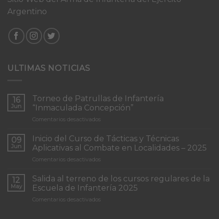
Argentino
ULTIMAS NOTICIAS
Torneo de Patrullas de Infantería
16
Jun
“Inmaculada Concepción”
en
Comentarios desactivados
Torneo
de
Inicio del Curso de Tácticas y Técnicas
09
Patrullas
Jun
Aplicativas al Combate en Localidades – 2025
de
en
Comentarios desactivados
Infantería
Inicio
“Inmaculada
del
Concepción”
Salida al terreno de los cursos regulares de la
12
Curso
May
Escuela de Infantería 2025
de
en
Comentarios desactivados
Tácticas
Salida
y
al
Técnicas