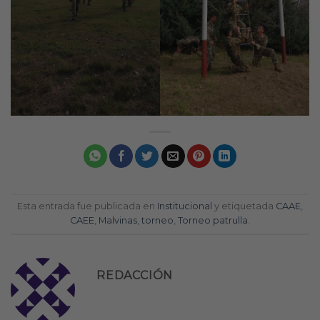
Esta entrada fue publicada en
Institucional
y etiquetada
CAAE
,
CAEE
,
Malvinas
,
torneo
,
Torneo patrulla
.
REDACCIÓN