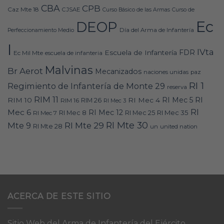
CBA
CPB
Caz Mte 18
CJSAE
Curso Básico de las Armas
Curso de
Ec
DEOP
Día del Arma de Infantería
Perfeccionamiento Medio
I
IVta
FDR
Escuela de Infantería
Ec Mil Mte
escuela de infanteria
Malvinas
Br Aerot
Mecanizados
naciones unidas
paz
RI 1
Regimiento de Infantería de Monte 29
reserva
RIM 11
RI
RI Mec 5
RIM 10
RI Mec 4
RIM 16
RIM 26
RI Mec 3
RI
Mec 6
RI Mec 12
RI Mec 35
RI Mec 7
RI Mec 8
RI Mec 25
RI Mte 30
Mte 9
RI Mte 29
RI Mte 28
un
united nation
ACERCA DE ESTE SITIO
Sitio Web del Arma de Infantería del Ejército