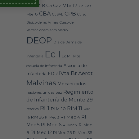
Caz M 8
Ca Caz Mte 17
Ca Caz
CBA
CPB
Mte 18
CJSAE
Curso
Básico de las Armas
Curso de
Perfeccionamiento Medio
DEOP
Día del Arma de
Ec I
Ec Mil Mte
Infantería
Escuela de
escuela de infanteria
IVta Br Aerot
FDR
Infantería
Malvinas
Mecanizados
Regimiento
naciones unidas
paz
de Infantería de Monte 29
RI 1
RIM 11
RIM 10
RIM
reserva
RI
RI Mec 4
16
RIM 26
RI Mec 3
RI Mec 6
Mec 5
RI Mec 7
RI Mec
RI Mec 12
RI Mec 35
8
RI Mec 25