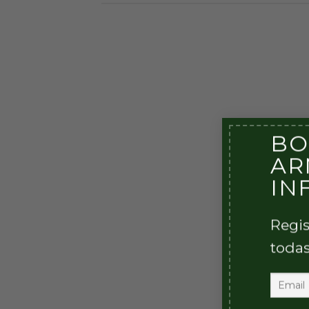
BO
AR
IN
Regis
todas