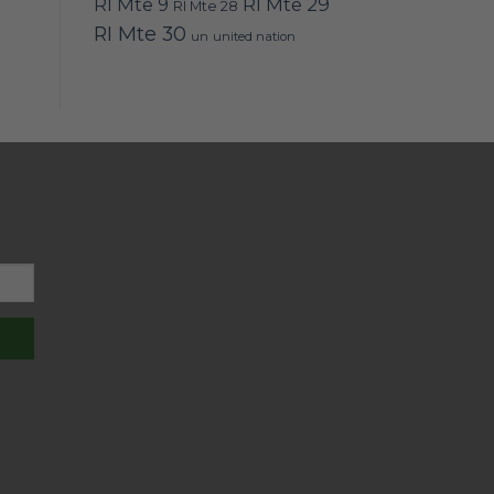
RI Mte 9
RI Mte 29
RI Mte 28
RI Mte 30
un
united nation