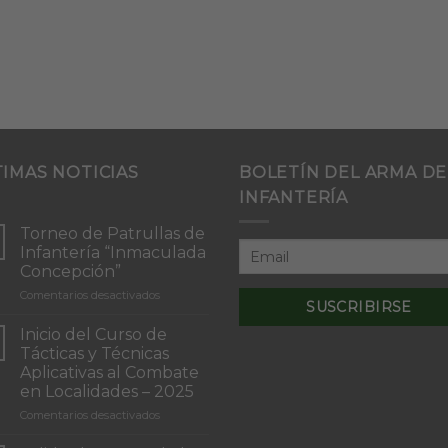
TIMAS NOTICIAS
BOLETÍN DEL ARMA DE
INFANTERÍA
Torneo de Patrullas de
Infantería “Inmaculada
Concepción”
en
Comentarios desactivados
Torneo
de
Inicio del Curso de
Patrullas
Tácticas y Técnicas
de
Aplicativas al Combate
Infantería
en Localidades – 2025
“Inmaculada
Concepción”
en
Comentarios desactivados
Inicio