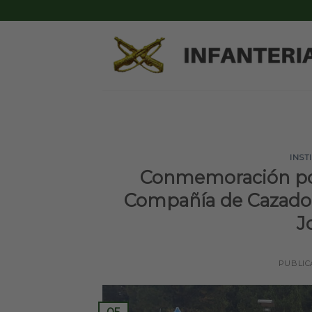
Skip
to
content
INST
Conmemoración por 
Compañía de Cazador
J
PUBLIC