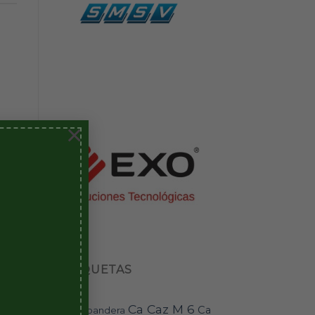
×
ETIQUETAS
Ca Caz M 6
Ca
bandera
BAI-11