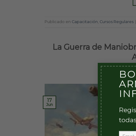
Publicado en
Capacitación
,
Cursos Regulares
La Guerra de Maniobr
A
BO
PUBLI
AR
IN
17
Jun
Regis
todas