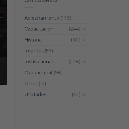
CATEGORIAS
Adiestramiento
(178)
Capacitación
(244)
Historia
(101)
Infantes
(59)
Institucional
(228)
Operacional
(98)
Otros
(12)
Unidades
(42)
e