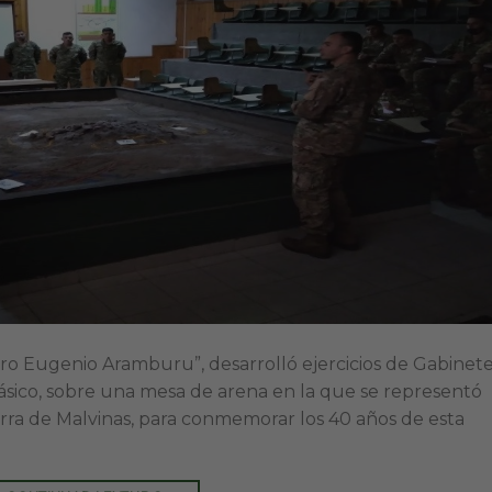
dro Eugenio Aramburu”, desarrolló ejercicios de Gabinet
sico, sobre una mesa de arena en la que se representó
rra de Malvinas, para conmemorar los 40 años de esta