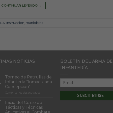
CONTINUAR LEYENDO
→
RRA
,
Instruccion
,
maniobras
TIMAS NOTICIAS
BOLETÍN DEL ARMA DE
INFANTERÍA
Torneo de Patrullas de
Infantería “Inmaculada
Concepción”
en
Comentarios desactivados
Torneo
de
Inicio del Curso de
Patrullas
Tácticas y Técnicas
de
Aplicativas al Combate