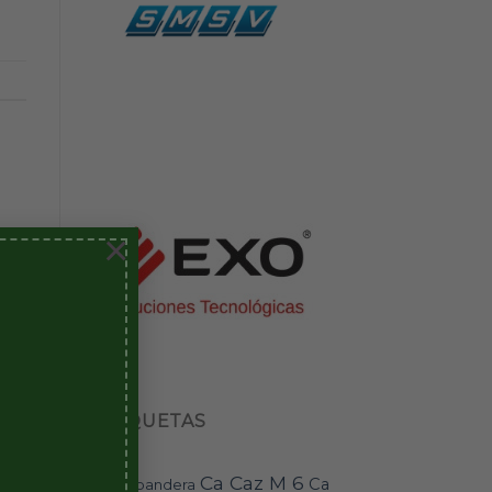
×
ETIQUETAS
Ca Caz M 6
Ca
bandera
BAI-11