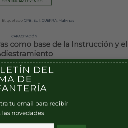
CONTINUAR LEYENDO
→
|
Etiquetado
CPB
,
Ec I
,
GUERRA
,
Malvinas
CAPACITACIÓN
as como base de la Instrucción y el
diestramiento
LETÍN DEL
CADO EL
17/06/2021
POR
REDACCIÓN
MA DE
FANTERÍA
tra tu email para recibir
 las novedades