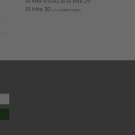
RI Mte 9
RI Mte 29
RI Mte 28
RI Mte 30
un
united nation