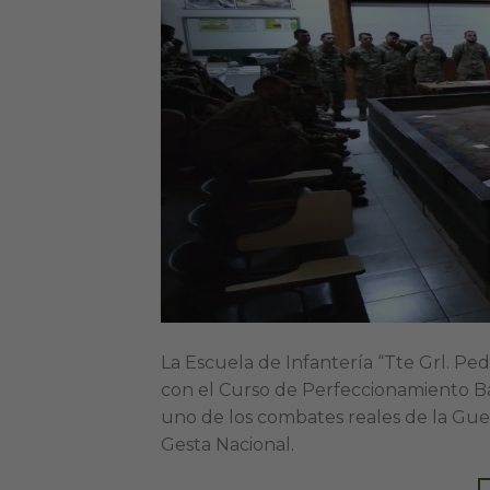
La Escuela de Infantería “Tte Grl. Pe
con el Curso de Perfeccionamiento Bá
uno de los combates reales de la Gue
Gesta Nacional.