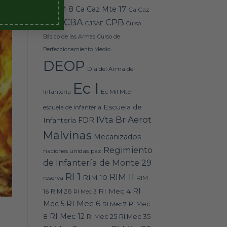
Caz M 8
Ca Caz Mte 17
Ca Caz
CBA
CPB
Mte 18
CJSAE
Curso
Básico de las Armas
Curso de
Perfeccionamiento Medio
DEOP
Día del Arma de
Ec I
Ec Mil Mte
Infantería
Escuela de
escuela de infanteria
IVta Br Aerot
FDR
Infantería
Malvinas
Mecanizados
Regimiento
naciones unidas
paz
de Infantería de Monte 29
RI 1
RIM 11
RIM 10
RIM
reserva
RI
RI Mec 4
16
RIM 26
RI Mec 3
RI Mec 6
Mec 5
RI Mec 7
RI Mec
RI Mec 12
RI Mec 35
8
RI Mec 25