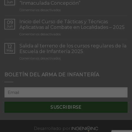
Jun
“Inmaculada Concepción”
en
Comentarios desactivados
Torneo
de
Inicio del Curso de Tácticas y Técnicas
09
Patrullas
Jun
Aplicativas al Combate en Localidades – 2025
de
en
Comentarios desactivados
Infantería
Inicio
“Inmaculada
del
Concepción”
Salida al terreno de los cursos regulares de la
12
Curso
May
Escuela de Infantería 2025
de
en
Comentarios desactivados
Tácticas
Salida
y
al
Técnicas
terreno
BOLETÍN DEL ARMA DE INFANTERÍA
Aplicativas
de
al
los
Combate
cursos
en
regulares
Localidades
de
–
la
2025
Escuela
de
Infantería
2025
Desarrollado por