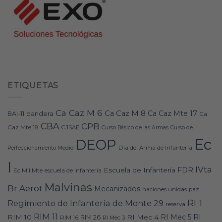
ETIQUETAS
Ca Caz M 6
Ca Caz M 8
Ca Caz Mte 17
bandera
BAI-11
Ca
CBA
CPB
Caz Mte 18
CJSAE
Curso Básico de las Armas
Curso de
Ec
DEOP
Día del Arma de Infantería
Perfeccionamiento Medio
I
IVta
FDR
Escuela de Infantería
Ec Mil Mte
escuela de infanteria
Malvinas
Br Aerot
Mecanizados
naciones unidas
paz
RI 1
Regimiento de Infantería de Monte 29
reserva
RIM 11
RI
RI Mec 5
RIM 10
RI Mec 4
RIM 16
RIM 26
RI Mec 3