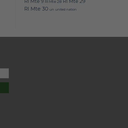
RI Mte 9
RI Mte 29
RI Mte 28
RI Mte 30
un
united nation