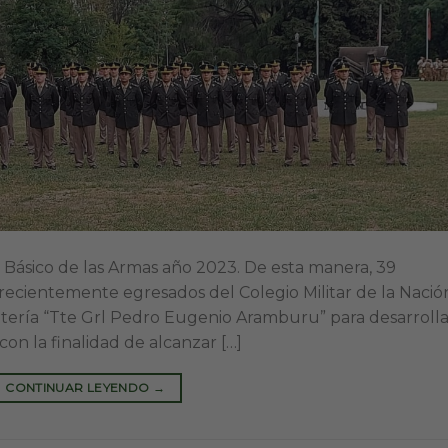
o Básico de las Armas año 2023. De esta manera, 39
recientemente egresados del Colegio Militar de la Nació
ntería “Tte Grl Pedro Eugenio Aramburu” para desarrolla
on la finalidad de alcanzar […]
CONTINUAR LEYENDO
→