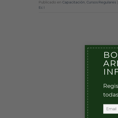
Publicado en
Capacitación
,
Cursos Regulares
Ec I
BO
AR
IN
Regis
todas