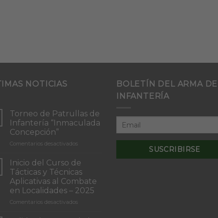
TIMAS NOTICIAS
BOLETÍN DEL ARMA DE
INFANTERÍA
Torneo de Patrullas de
Infantería “Inmaculada
Concepción”
en
Comentarios desactivados
Torneo
de
Inicio del Curso de
Patrullas
Tácticas y Técnicas
de
Aplicativas al Combate
Infantería
en Localidades – 2025
“Inmaculada
Concepción”
en
Comentarios desactivados
Inicio