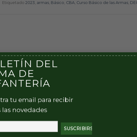
|
Etiquetado
2023
,
armas
,
Básico
,
CBA
,
Curso Básico de las Armas
,
DE
LETÍN DEL
MA DE
FANTERÍA
tra tu email para recibir
 las novedades