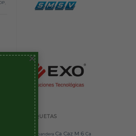
OP
,
×
ETIQUETAS
Ca Caz M 6
Ca
bandera
BAI-11