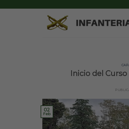
Skip
to
content
CAP
Inicio del Curs
PUBLIC
02
Feb