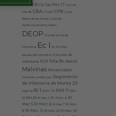
Caz M 8
Ca Caz Mte 17
Ca Caz
CBA
CPB
Mte 18
CJSAE
Curso
Básico de las Armas
Curso de
Perfeccionamiento Medio
DEOP
Día del Arma de
Ec I
Ec Mil Mte
Infantería
Escuela de
escuela de infanteria
IVta Br Aerot
FDR
Infantería
Malvinas
Mecanizados
Regimiento
naciones unidas
paz
de Infantería de Monte 29
RI 1
RIM 11
RIM 10
RIM
reserva
RI
RI Mec 4
16
RIM 26
RI Mec 3
RI Mec 6
Mec 5
RI Mec 7
RI Mec
RI Mec 12
RI Mec 35
8
RI Mec 25