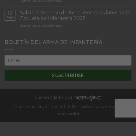
en
Comentarios desactivados
Infantería
Inicio
“Inmaculada
del
Concepción”
Salida al terreno de los cursos regulares de la
12
Curso
May
Escuela de Infantería 2025
de
en
Comentarios desactivados
Tácticas
Salida
y
al
Técnicas
terreno
BOLETÍN DEL ARMA DE INFANTERÍA
Aplicativas
de
al
los
Combate
cursos
en
regulares
Localidades
de
–
la
2025
Escuela
de
Infantería
2025
Desarrollado por
Infantería Argentina 2026 © - Todos los derechos
reservados