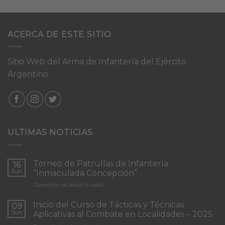
ACERCA DE ESTE SITIO
Sitio Web del Arma de Infantería del Ejército
Argentino
ULTIMAS NOTICIAS
Torneo de Patrullas de Infantería
16
Jun
“Inmaculada Concepción”
en
Comentarios desactivados
Torneo
de
Inicio del Curso de Tácticas y Técnicas
09
Patrullas
Jun
Aplicativas al Combate en Localidades – 2025
de