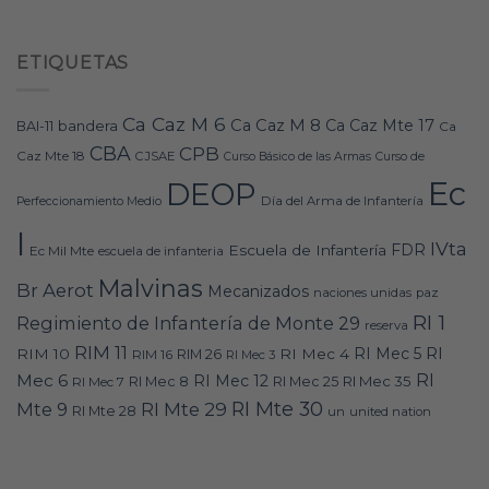
ETIQUETAS
Ca Caz M 6
Ca Caz M 8
Ca Caz Mte 17
bandera
BAI-11
Ca
CBA
CPB
Caz Mte 18
CJSAE
Curso Básico de las Armas
Curso de
Ec
DEOP
Día del Arma de Infantería
Perfeccionamiento Medio
I
IVta
FDR
Escuela de Infantería
Ec Mil Mte
escuela de infanteria
Malvinas
Br Aerot
Mecanizados
naciones unidas
paz
RI 1
Regimiento de Infantería de Monte 29
reserva
RIM 11
RI
RI Mec 5
RIM 10
RI Mec 4
RIM 16
RIM 26
RI Mec 3
RI
Mec 6
RI Mec 12
RI Mec 35
RI Mec 7
RI Mec 8
RI Mec 25
RI Mte 30
Mte 9
RI Mte 29
RI Mte 28
un
united nation