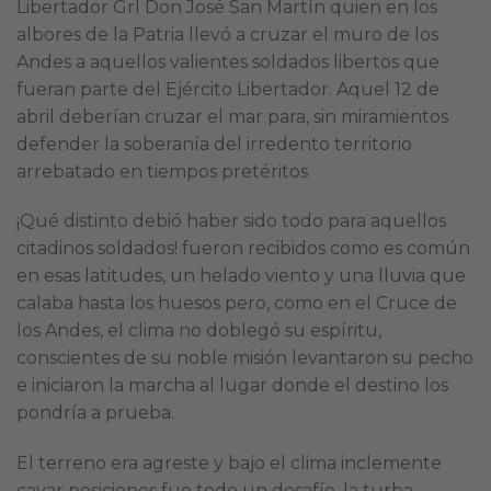
Libertador Grl Don José San Martín quien en los
albores de la Patria llevó a cruzar el muro de los
Andes a aquellos valientes soldados libertos que
fueran parte del Ejército Libertador. Aquel 12 de
abril deberían cruzar el mar para, sin miramientos
defender la soberanía del irredento territorio
arrebatado en tiempos pretéritos
¡Qué distinto debió haber sido todo para aquellos
citadinos soldados! fueron recibidos como es común
en esas latitudes, un helado viento y una lluvia que
calaba hasta los huesos pero, como en el Cruce de
los Andes, el clima no doblegó su espíritu,
conscientes de su noble misión levantaron su pecho
e iniciaron la marcha al lugar donde el destino los
pondría a prueba.
El terreno era agreste y bajo el clima inclemente
cavar posiciones fue todo un desafío, la turba