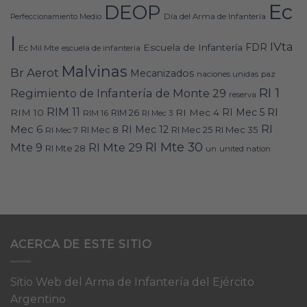
Ec
DEOP
Día del Arma de Infantería
Perfeccionamiento Medio
I
IVta
FDR
Escuela de Infantería
Ec Mil Mte
escuela de infanteria
Malvinas
Br Aerot
Mecanizados
naciones unidas
paz
RI 1
Regimiento de Infantería de Monte 29
reserva
RIM 11
RI
RI Mec 5
RIM 10
RI Mec 4
RIM 16
RIM 26
RI Mec 3
RI
Mec 6
RI Mec 12
RI Mec 35
RI Mec 7
RI Mec 8
RI Mec 25
RI Mte 30
Mte 9
RI Mte 29
RI Mte 28
un
united nation
ACERCA DE ESTE SITIO
Sitio Web del Arma de Infantería del Ejército
Argentino