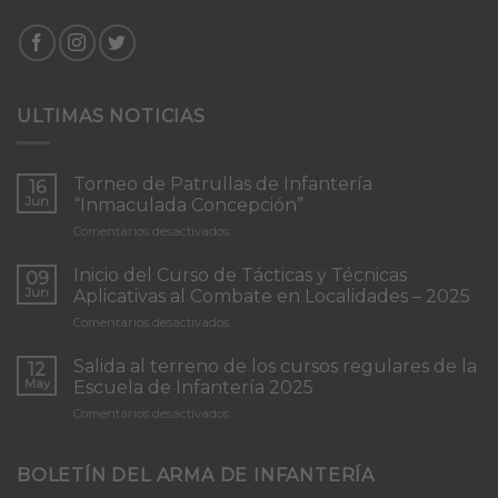
ULTIMAS NOTICIAS
Torneo de Patrullas de Infantería
16
Jun
“Inmaculada Concepción”
en
Comentarios desactivados
Torneo
de
Inicio del Curso de Tácticas y Técnicas
09
Patrullas
Jun
Aplicativas al Combate en Localidades – 2025
de
en
Comentarios desactivados
Infantería
Inicio
“Inmaculada
del
Concepción”
Salida al terreno de los cursos regulares de la
12
Curso
May
Escuela de Infantería 2025
de
en
Comentarios desactivados
Tácticas
Salida
y
al
Técnicas
terreno
BOLETÍN DEL ARMA DE INFANTERÍA
Aplicativas
de
al