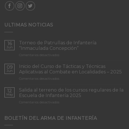
ULTIMAS NOTICIAS
Torneo de Patrullas de Infantería
16
Jun
“Inmaculada Concepción”
en
Comentarios desactivados
Torneo
de
Inicio del Curso de Tácticas y Técnicas
09
Patrullas
Jun
Aplicativas al Combate en Localidades – 2025
de
en
Comentarios desactivados
Infantería
Inicio
“Inmaculada
del
Concepción”
Salida al terreno de los cursos regulares de la
12
Curso
May
Escuela de Infantería 2025
de
en
Comentarios desactivados
Tácticas
Salida
y
al
Técnicas
terreno
BOLETÍN DEL ARMA DE INFANTERÍA
Aplicativas
de
al
los
Combate