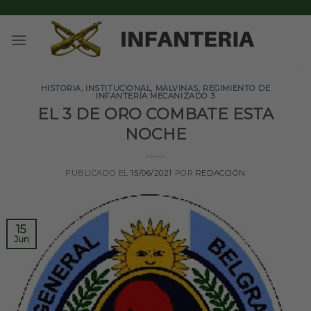
Skip
to
content
HISTORIA
,
INSTITUCIONAL
,
MALVINAS
,
REGIMIENTO DE
INFANTERÍA MECANIZADO 3
EL 3 DE ORO COMBATE ESTA
NOCHE
PUBLICADO EL
15/06/2021
POR
REDACCIÓN
15
Jun