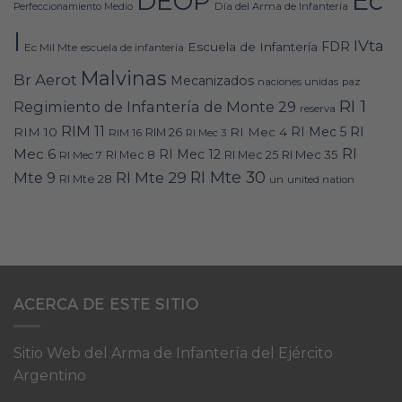
Ec
DEOP
Día del Arma de Infantería
Perfeccionamiento Medio
I
IVta
FDR
Escuela de Infantería
Ec Mil Mte
escuela de infanteria
Malvinas
Br Aerot
Mecanizados
naciones unidas
paz
RI 1
Regimiento de Infantería de Monte 29
reserva
RIM 11
RI
RI Mec 5
RIM 10
RI Mec 4
RIM 16
RIM 26
RI Mec 3
RI
Mec 6
RI Mec 12
RI Mec 35
RI Mec 7
RI Mec 8
RI Mec 25
RI Mte 30
Mte 9
RI Mte 29
RI Mte 28
un
united nation
ACERCA DE ESTE SITIO
Sitio Web del Arma de Infantería del Ejército
Argentino