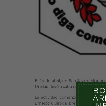
El 14 de abril, en San Javier, Misione
Unidad llevó a cabo un alistamiento.
BO
AR
La actividad comenzó luego del me
IN
Ernesto Quiroga, presentó a los efec