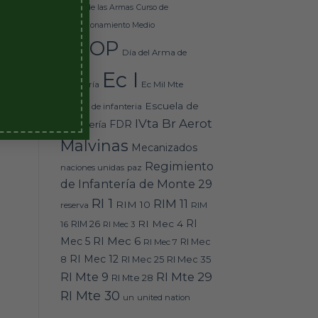
Básico de las Armas
Curso de
Perfeccionamiento Medio
 a
DEOP
Día del Arma de
a.
Ec I
Ec Mil Mte
Infantería
Escuela de
escuela de infanteria
IVta Br Aerot
FDR
Infantería
Malvinas
Mecanizados
Regimiento
naciones unidas
paz
de Infantería de Monte 29
RI 1
RIM 11
RIM 10
RIM
reserva
RI
RI Mec 4
16
RIM 26
RI Mec 3
RI Mec 6
Mec 5
RI Mec 7
RI Mec
RI Mec 12
RI Mec 35
8
RI Mec 25
RI Mte 9
RI Mte 29
RI Mte 28
RI Mte 30
un
united nation