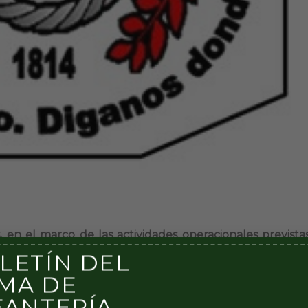
s, en el marco de las actividades operacionales previstas
LETÍN DEL
MA DE
diodía, cuando el 2do jefe del Regimiento, My Gust
FANTERÍA
tivos formados al jefe de la Unidad, Tcnl Alejandro Nés