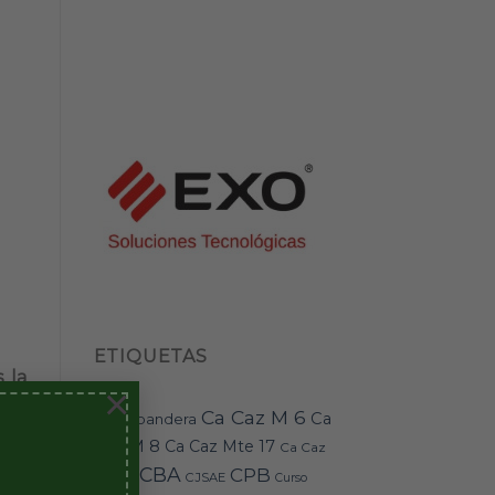
ETIQUETAS
 la
×
Ca Caz M 6
Ca
bandera
BAI-11
Caz M 8
Ca Caz Mte 17
Ca Caz
avo
CBA
CPB
Mte 18
CJSAE
Curso
tor