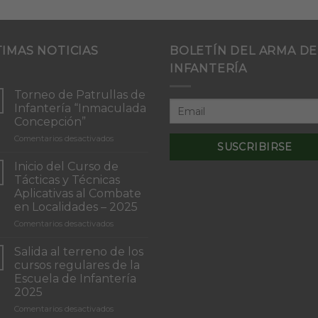
TIMAS NOTICIAS
BOLETÍN DEL ARMA DE
INFANTERÍA
Torneo de Patrullas de
Infantería “Inmaculada
Concepción”
en
Comentarios desactivados
Torneo
de
Inicio del Curso de
Patrullas
Tácticas y Técnicas
de
Aplicativas al Combate
Infantería
en Localidades – 2025
“Inmaculada
Concepción”
en
Comentarios desactivados
Inicio
del
Salida al terreno de los
Curso
cursos regulares de la
de
Escuela de Infantería
Tácticas
2025
y
Técnicas
en
Comentarios desactivados