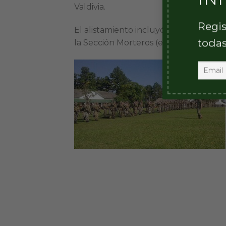
Valdivia.
Regis
El alistamiento incluyó la comprobaci
todas
la Sección Morteros (entrada en posic