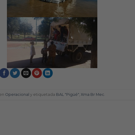
 en
Operacional
y etiquetada
BAL "Pigüé"
,
Xma Br Mec
.