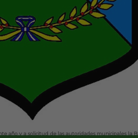
nte año y a solicitud de las autoridades municipales la B