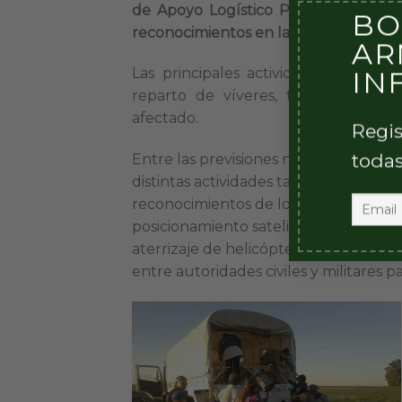
de Apoyo Logístico Pigüé desplegó v
BO
reconocimientos en las zonas inunda
AR
IN
Las principales actividades llevadas
reparto de víveres, traslado de e
afectado.
Regis
todas
Entre las previsiones necesarias para
distintas actividades tales como jalo
reconocimientos de los caminos princi
posicionamiento satelital de las estan
aterrizaje de helicópteros y coordina
entre autoridades civiles y militares p