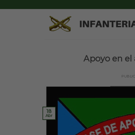
Skip
to
content
Apoyo en el
PUBLI
18
Abr