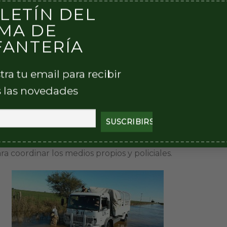
ehículos y personal para efectuar distintas actividade
LETÍN DEL
das de “Carhué» y “San Miguel Arcángel».
MA DE
FANTERÍA
 a cabo consisten en el traslado de niños a las escuel
nfermos para atención médica y transporte de perso
tra tu email para recibir
 las novedades
 un eventual desmejoramiento del clima se realizaron
namiento de caminos que se encontraban bajo el agua,
pales de abastecimiento a las zonas aísladas,
cias con peligro de aislamiento , determinación de zonas 
ción de procedimientos para las diferentes comunicacion
ara coordinar los medios propios y policiales.