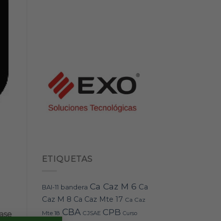
ETIQUETAS
Ca Caz M 6
Ca
bandera
BAI-11
Caz M 8
Ca Caz Mte 17
Ca Caz
CBA
CPB
Mte 18
ase
CJSAE
Curso