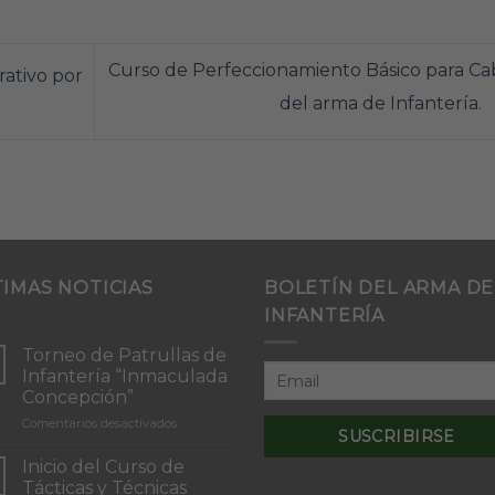
Curso de Perfeccionamiento Básico para Ca
rativo por
del arma de Infantería.
TIMAS NOTICIAS
BOLETÍN DEL ARMA DE
INFANTERÍA
Torneo de Patrullas de
Infantería “Inmaculada
Concepción”
en
Comentarios desactivados
Torneo
de
Inicio del Curso de
Patrullas
Tácticas y Técnicas