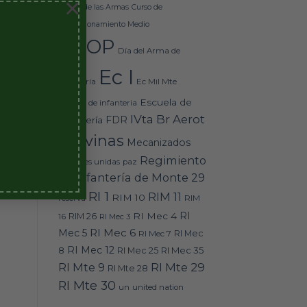
×
s y
Básico de las Armas
Curso de
Perfeccionamiento Medio
DEOP
Día del Arma de
as,
Ec I
nal
Ec Mil Mte
Infantería
Escuela de
escuela de infanteria
IVta Br Aerot
FDR
Infantería
Malvinas
Mecanizados
Regimiento
naciones unidas
paz
de
de Infantería de Monte 29
es
RI 1
RIM 11
RIM 10
RIM
reserva
RI
RI Mec 4
16
RIM 26
RI Mec 3
RI Mec 6
Mec 5
RI Mec 7
RI Mec
RI Mec 12
RI Mec 35
8
RI Mec 25
RI Mte 9
RI Mte 29
RI Mte 28
RI Mte 30
un
united nation