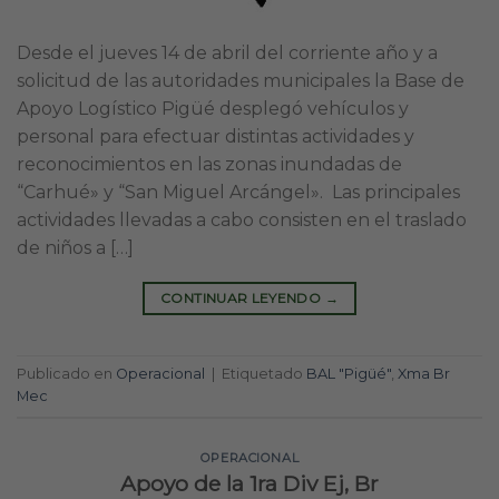
Desde el jueves 14 de abril del corriente año y a
solicitud de las autoridades municipales la Base de
Apoyo Logístico Pigüé desplegó vehículos y
personal para efectuar distintas actividades y
reconocimientos en las zonas inundadas de
“Carhué» y “San Miguel Arcángel». Las principales
actividades llevadas a cabo consisten en el traslado
de niños a […]
CONTINUAR LEYENDO
→
Publicado en
Operacional
|
Etiquetado
BAL "Pigüé"
,
Xma Br
Mec
OPERACIONAL
Apoyo de la 1ra Div Ej, Br