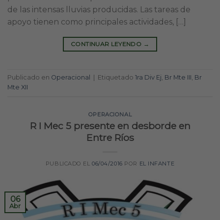
de las intensas lluvias producidas. Las tareas de
apoyo tienen como principales actividades, […]
CONTINUAR LEYENDO
→
Publicado en
Operacional
|
Etiquetado
1ra Div Ej
,
Br Mte III
,
Br
Mte XII
OPERACIONAL
R I Mec 5 presente en desborde en
Entre Ríos
PUBLICADO EL
06/04/2016
POR
EL INFANTE
06
Abr