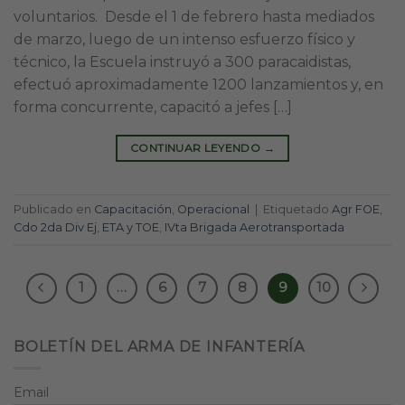
voluntarios. Desde el 1 de febrero hasta mediados
de marzo, luego de un intenso esfuerzo físico y
técnico, la Escuela instruyó a 300 paracaidistas,
efectuó aproximadamente 1200 lanzamientos y, en
forma concurrente, capacitó a jefes […]
CONTINUAR LEYENDO
→
Publicado en
Capacitación
,
Operacional
|
Etiquetado
Agr FOE
,
Cdo 2da Div Ej
,
ETA y TOE
,
IVta Brigada Aerotransportada
1
…
6
7
8
9
10
BOLETÍN DEL ARMA DE INFANTERÍA
Email