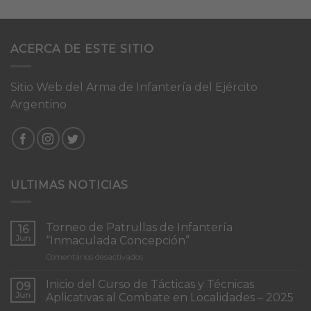
ACERCA DE ESTE SITIO
Sitio Web del Arma de Infantería del Ejército
Argentino
ULTIMAS NOTICIAS
Torneo de Patrullas de Infantería
16
Jun
“Inmaculada Concepción”
en
Comentarios desactivados
Torneo
de
Inicio del Curso de Tácticas y Técnicas
09
Patrullas
Jun
Aplicativas al Combate en Localidades – 2025
de