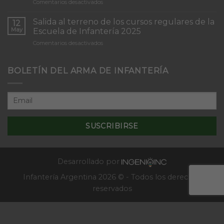
en
Comentarios desactivados
Infantería
Inicio
“Inmaculada
del
Concepción”
Salida al terreno de los cursos regulares de la
12
Curso
May
Escuela de Infantería 2025
de
en
Comentarios desactivados
Tácticas
Salida
y
al
Técnicas
terreno
BOLETÍN DEL ARMA DE INFANTERÍA
Aplicativas
de
al
los
Combate
cursos
en
regulares
Localidades
de
–
la
2025
Escuela
de
Infantería
2025
Desarrollado por
Infantería Argentina 2026 © - Todos los derechos
reservados