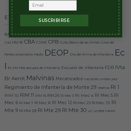
ETIQUETAS
Ca Caz M 6
Ca Caz M 8
Ca Caz Mte 17
bandera
BAI-11
Ca
CBA
CPB
Caz Mte 18
CJSAE
Curso Básico de las Armas
Curso de
Ec
DEOP
Día del Arma de Infantería
Perfeccionamiento Medio
I
IVta
FDR
Escuela de Infantería
Ec Mil Mte
escuela de infanteria
Malvinas
Br Aerot
Mecanizados
naciones unidas
paz
RI 1
Regimiento de Infantería de Monte 29
reserva
RIM 11
RI
RI Mec 5
RIM 10
RI Mec 4
RIM 16
RIM 26
RI Mec 3
RI
Mec 6
RI Mec 12
RI Mec 35
RI Mec 7
RI Mec 8
RI Mec 25
RI Mte 30
Mte 9
RI Mte 29
RI Mte 28
un
united nation