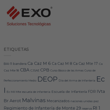
ETIQUETAS
Ca Caz M 6
Ca Caz M 8
Ca Caz Mte 17
bandera
BAI-11
Ca
CBA
CPB
Caz Mte 18
CJSAE
Curso Básico de las Armas
Curso de
Ec
DEOP
Día del Arma de Infantería
Perfeccionamiento Medio
I
IVta
FDR
Escuela de Infantería
Ec Mil Mte
escuela de infanteria
Malvinas
Br Aerot
Mecanizados
naciones unidas
paz
RI 1
Regimiento de Infantería de Monte 29
reserva