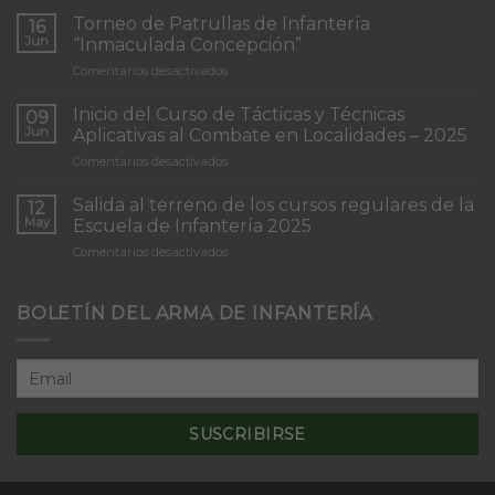
Torneo de Patrullas de Infantería
16
Jun
“Inmaculada Concepción”
en
Comentarios desactivados
Torneo
de
Inicio del Curso de Tácticas y Técnicas
09
Patrullas
Jun
Aplicativas al Combate en Localidades – 2025
de
en
Comentarios desactivados
Infantería
Inicio
“Inmaculada
del
Concepción”
Salida al terreno de los cursos regulares de la
12
Curso
May
Escuela de Infantería 2025
de
en
Comentarios desactivados
Tácticas
Salida
y
al
Técnicas
terreno
BOLETÍN DEL ARMA DE INFANTERÍA
Aplicativas
de
al
los
Combate
cursos
en
regulares
Localidades
de
–
la
2025
Escuela
de
Infantería
2025