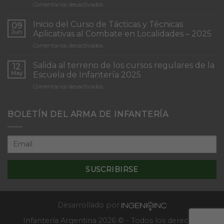
en
Comentarios desactivados
Torneo
de
Inicio del Curso de Tácticas y Técnicas
09
Patrullas
Jun
Aplicativas al Combate en Localidades – 2025
de
en
Comentarios desactivados
Infantería
Inicio
“Inmaculada
del
Concepción”
Salida al terreno de los cursos regulares de la
12
Curso
May
Escuela de Infantería 2025
de
en
Comentarios desactivados
Tácticas
Salida
y
al
Técnicas
terreno
BOLETÍN DEL ARMA DE INFANTERÍA
Aplicativas
de
al
los
Combate
cursos
en
regulares
Localidades
de
–
la
2025
Escuela
de
Infantería
2025
Desarrollado por
Infantería Argentina 2026 © - Todos los derechos