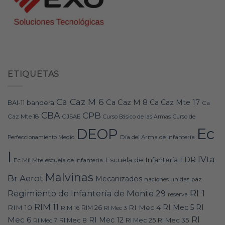
ETIQUETAS
Ca Caz M 6
Ca Caz M 8
Ca Caz Mte 17
bandera
BAI-11
Ca
CBA
CPB
Caz Mte 18
CJSAE
Curso Básico de las Armas
Curso de
Ec
DEOP
Día del Arma de Infantería
Perfeccionamiento Medio
I
IVta
FDR
Escuela de Infantería
Ec Mil Mte
escuela de infanteria
Malvinas
Br Aerot
Mecanizados
naciones unidas
paz
RI 1
Regimiento de Infantería de Monte 29
reserva
RIM 11
RI
RI Mec 5
RIM 10
RI Mec 4
RIM 16
RIM 26
RI Mec 3
RI
Mec 6
RI Mec 12
RI Mec 35
RI Mec 7
RI Mec 8
RI Mec 25