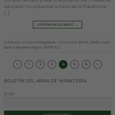
Complementario posee una duración de 5 meses de
educación no presencial a través de la Plataforma
[…]
CONTINUAR LEYENDO
→
Publicado en
Cursos Regulares
|
Etiquetado
BAI-11
,
CBPM
,
curso
basico de plana mayor
,
DEOP
,
Ec I
1
2
3
4
5
6
BOLETÍN DEL ARMA DE INFANTERÍA
Email