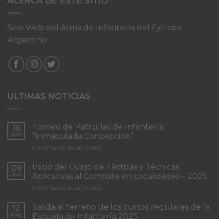
ACERCA DE ESTE SITIO
Sitio Web del Arma de Infantería del Ejército
Argentino
ULTIMAS NOTICIAS
Torneo de Patrullas de Infantería
16
Jun
“Inmaculada Concepción”
en
Comentarios desactivados
Torneo
de
Inicio del Curso de Tácticas y Técnicas
09
Patrullas
Jun
Aplicativas al Combate en Localidades – 2025
de
en
Comentarios desactivados
Infantería
Inicio
“Inmaculada
del
Concepción”
Salida al terreno de los cursos regulares de la
12
Curso
May
Escuela de Infantería 2025