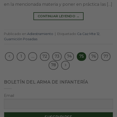
en la mencionada materia y poner en práctica las […]
CONTINUAR LEYENDO
→
Publicado en
Adiestramiento
|
Etiquetado
Ca Caz Mte 12
,
Guarnición Posadas
1
…
72
73
74
75
76
77
78
BOLETÍN DEL ARMA DE INFANTERÍA
Email