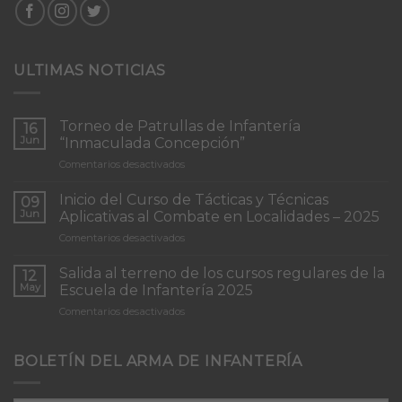
ULTIMAS NOTICIAS
Torneo de Patrullas de Infantería
16
Jun
“Inmaculada Concepción”
en
Comentarios desactivados
Torneo
de
Inicio del Curso de Tácticas y Técnicas
09
Patrullas
Jun
Aplicativas al Combate en Localidades – 2025
de
en
Comentarios desactivados
Infantería
Inicio
“Inmaculada
del
Concepción”
Salida al terreno de los cursos regulares de la
12
Curso
May
Escuela de Infantería 2025
de
en
Comentarios desactivados
Tácticas
Salida
y
al
Técnicas
terreno
BOLETÍN DEL ARMA DE INFANTERÍA
Aplicativas
de
al
los
Combate
cursos