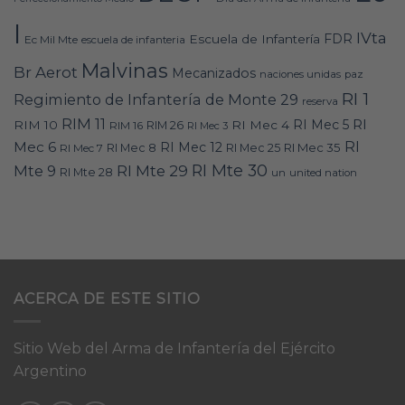
I
IVta
FDR
Escuela de Infantería
Ec Mil Mte
escuela de infanteria
Malvinas
Br Aerot
Mecanizados
naciones unidas
paz
RI 1
Regimiento de Infantería de Monte 29
reserva
RIM 11
RI
RI Mec 5
RIM 10
RI Mec 4
RIM 16
RIM 26
RI Mec 3
RI
Mec 6
RI Mec 12
RI Mec 35
RI Mec 7
RI Mec 8
RI Mec 25
RI Mte 30
Mte 9
RI Mte 29
RI Mte 28
un
united nation
ACERCA DE ESTE SITIO
Sitio Web del Arma de Infantería del Ejército
Argentino