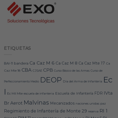
ETIQUETAS
Ca Caz M 6
Ca Caz M 8
Ca Caz Mte 17
bandera
BAI-11
Ca
CBA
CPB
Caz Mte 18
CJSAE
Curso Básico de las Armas
Curso de
Ec
DEOP
Día del Arma de Infantería
Perfeccionamiento Medio
I
IVta
FDR
Escuela de Infantería
Ec Mil Mte
escuela de infanteria
Malvinas
Br Aerot
Mecanizados
naciones unidas
paz
RI 1
Regimiento de Infantería de Monte 29
reserva