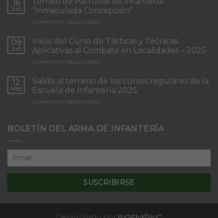
Torneo de Patrullas de Infantería
16
Jun
“Inmaculada Concepción”
en
Comentarios desactivados
Torneo
de
Inicio del Curso de Tácticas y Técnicas
09
Patrullas
Jun
Aplicativas al Combate en Localidades – 2025
de
en
Comentarios desactivados
Infantería
Inicio
“Inmaculada
del
Concepción”
Salida al terreno de los cursos regulares de la
12
Curso
May
Escuela de Infantería 2025
de
en
Comentarios desactivados
Tácticas
Salida
y
al
Técnicas
terreno
BOLETÍN DEL ARMA DE INFANTERÍA
Aplicativas
de
al
los
Combate
cursos
en
regulares
Localidades
de
–
la
2025
Escuela
de
Infantería
2025
Desarrollado por