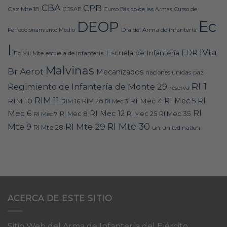
CBA
CPB
Caz Mte 18
CJSAE
Curso Básico de las Armas
Curso de
Ec
DEOP
Día del Arma de Infantería
Perfeccionamiento Medio
I
IVta
FDR
Escuela de Infantería
Ec Mil Mte
escuela de infanteria
Malvinas
Br Aerot
Mecanizados
naciones unidas
paz
RI 1
Regimiento de Infantería de Monte 29
reserva
RIM 11
RI
RI Mec 5
RIM 10
RI Mec 4
RIM 16
RIM 26
RI Mec 3
RI
Mec 6
RI Mec 12
RI Mec 35
RI Mec 7
RI Mec 8
RI Mec 25
RI Mte 30
Mte 9
RI Mte 29
RI Mte 28
un
united nation
ACERCA DE ESTE SITIO
Sitio Web del Arma de Infantería del Ejército