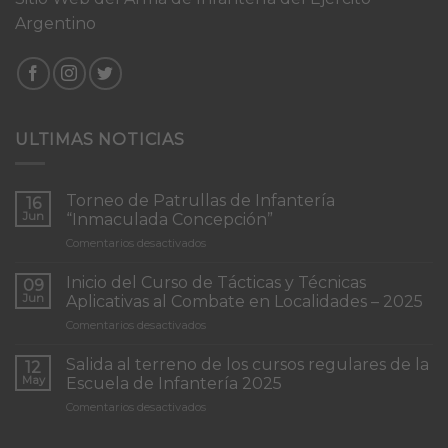
Argentino
ULTIMAS NOTICIAS
Torneo de Patrullas de Infantería
16
Jun
“Inmaculada Concepción”
en
Comentarios desactivados
Torneo
de
Inicio del Curso de Tácticas y Técnicas
09
Patrullas
Jun
Aplicativas al Combate en Localidades – 2025
de
en
Comentarios desactivados
Infantería
Inicio
“Inmaculada
del
Concepción”
Salida al terreno de los cursos regulares de la
12
Curso
May
Escuela de Infantería 2025
de
en
Comentarios desactivados
Tácticas
Salida
y
al
Técnicas