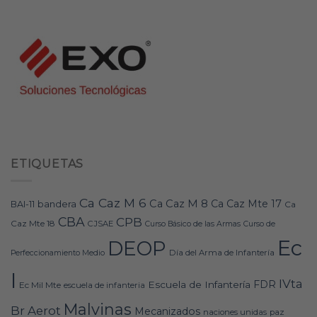
ETIQUETAS
Ca Caz M 6
Ca Caz M 8
Ca Caz Mte 17
bandera
BAI-11
Ca
CBA
CPB
Caz Mte 18
CJSAE
Curso Básico de las Armas
Curso de
Ec
DEOP
Día del Arma de Infantería
Perfeccionamiento Medio
I
IVta
FDR
Escuela de Infantería
Ec Mil Mte
escuela de infanteria
Malvinas
Br Aerot
Mecanizados
naciones unidas
paz