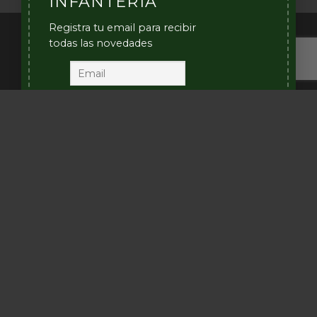
INFANTERÍA
Infantería
2025
Registra tu email para recibir
Desarrollado por
todas las novedades
Infantería Argentina 2026 © - Todos los derechos
reservados