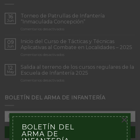
Torneo de Patrullas de Infantería
16
Jun
“Inmaculada Concepción”
en
Comentarios desactivados
Torneo
de
Inicio del Curso de Tácticas y Técnicas
09
Patrullas
Jun
Aplicativas al Combate en Localidades – 2025
de
en
Comentarios desactivados
Infantería
Inicio
“Inmaculada
del
Concepción”
Salida al terreno de los cursos regulares de la
12
Curso
May
Escuela de Infantería 2025
de
en
Comentarios desactivados
Tácticas
Salida
y
al
Técnicas
terreno
BOLETÍN DEL ARMA DE INFANTERÍA
Aplicativas
de
al
los
Combate
cursos
en
×
regulares
Localidades
de
–
BOLETÍN DEL
la
2025
ARMA DE
Escuela
de