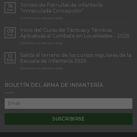
Torneo de Patrullas de Infantería
16
Jun
“Inmaculada Concepción”
en
Comentarios desactivados
Torneo
de
Inicio del Curso de Tácticas y Técnicas
09
Patrullas
Jun
Aplicativas al Combate en Localidades – 2025
de
en
Comentarios desactivados
Infantería
Inicio
“Inmaculada
del
Concepción”
Salida al terreno de los cursos regulares de la
12
Curso
May
Escuela de Infantería 2025
de
en
Comentarios desactivados
Tácticas
Salida
y
al
Técnicas
terreno
BOLETÍN DEL ARMA DE INFANTERÍA
Aplicativas
de
al
los
Combate
cursos
en
regulares
Localidades
de
–
la
2025
Escuela
de
Infantería
2025