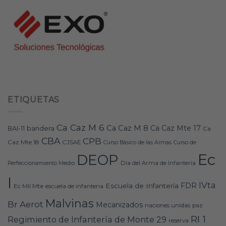
ETIQUETAS
Ca Caz M 6
Ca Caz M 8
Ca Caz Mte 17
bandera
BAI-11
Ca
CBA
CPB
Caz Mte 18
CJSAE
Curso Básico de las Armas
Curso de
Ec
DEOP
Día del Arma de Infantería
Perfeccionamiento Medio
I
IVta
FDR
Escuela de Infantería
Ec Mil Mte
escuela de infanteria
Malvinas
Br Aerot
Mecanizados
naciones unidas
paz
RI 1
Regimiento de Infantería de Monte 29
reserva