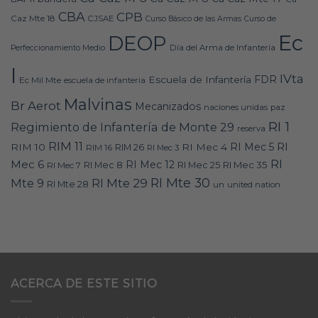
CBA
CPB
Caz Mte 18
CJSAE
Curso Básico de las Armas
Curso de
Ec
DEOP
Día del Arma de Infantería
Perfeccionamiento Medio
I
IVta
FDR
Escuela de Infantería
Ec Mil Mte
escuela de infanteria
Malvinas
Br Aerot
Mecanizados
naciones unidas
paz
RI 1
Regimiento de Infantería de Monte 29
reserva
RIM 11
RI
RI Mec 5
RIM 10
RI Mec 4
RIM 16
RIM 26
RI Mec 3
RI
Mec 6
RI Mec 12
RI Mec 35
RI Mec 7
RI Mec 8
RI Mec 25
RI Mte 30
Mte 9
RI Mte 29
RI Mte 28
un
united nation
ACERCA DE ESTE SITIO