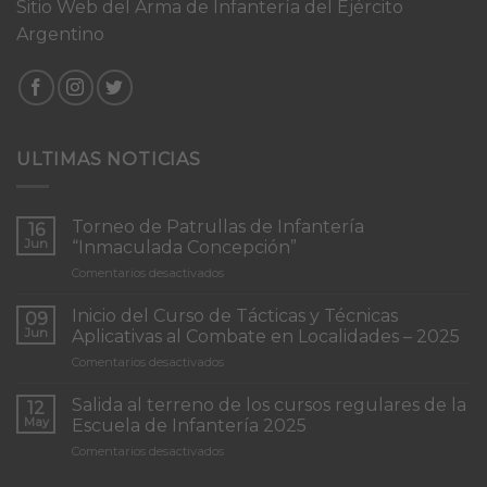
Sitio Web del Arma de Infantería del Ejército
Argentino
ULTIMAS NOTICIAS
Torneo de Patrullas de Infantería
16
Jun
“Inmaculada Concepción”
en
Comentarios desactivados
Torneo
de
Inicio del Curso de Tácticas y Técnicas
09
Patrullas
Jun
Aplicativas al Combate en Localidades – 2025
de
en
Comentarios desactivados
Infantería
Inicio
“Inmaculada
del
Concepción”
Salida al terreno de los cursos regulares de la
12
Curso
May
Escuela de Infantería 2025
de
en
Comentarios desactivados
Tácticas
Salida
y