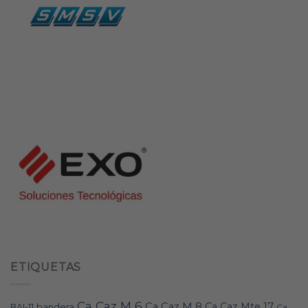
ETIQUETAS
Ca Caz M 6
Ca Caz M 8
Ca Caz Mte 17
bandera
BAI-11
Ca