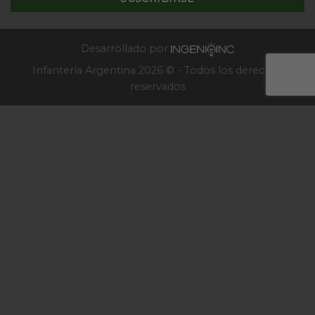
Escuela
de
Infantería
2025
Desarrollado por
Infantería Argentina 2026 © - Todos los derechos
reservados