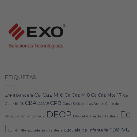
ETIQUETAS
Ca Caz M 6
Ca Caz M 8
Ca Caz Mte 17
bandera
BAI-11
Ca
CBA
CPB
Caz Mte 18
CJSAE
Curso Básico de las Armas
Curso de
Ec
DEOP
Día del Arma de Infantería
Perfeccionamiento Medio
I
IVta
FDR
Escuela de Infantería
Ec Mil Mte
escuela de infanteria