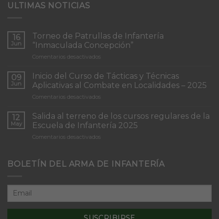
ULTIMAS NOTICIAS
Torneo de Patrullas de Infantería
16
Jun
“Inmaculada Concepción”
en
Comentarios desactivados
Torneo
de
Inicio del Curso de Tácticas y Técnicas
09
Patrullas
Jun
Aplicativas al Combate en Localidades – 2025
de
en
Comentarios desactivados
Infantería
Inicio
“Inmaculada
del
Concepción”
Salida al terreno de los cursos regulares de la
12
Curso
May
Escuela de Infantería 2025
de
en
Comentarios desactivados
Tácticas
Salida
y
al
Técnicas
terreno
BOLETÍN DEL ARMA DE INFANTERÍA
Aplicativas
de
al
los
Combate
cursos
en
regulares
Localidades
de
–
la
2025