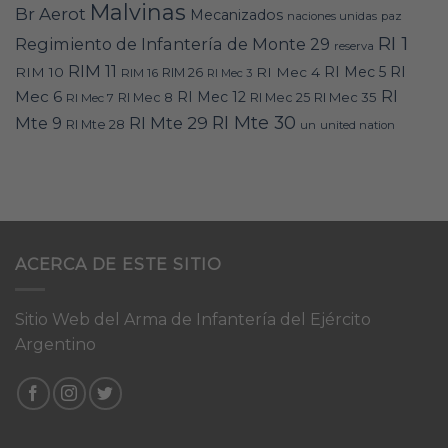
Malvinas
Br Aerot
Mecanizados
naciones unidas
paz
RI 1
Regimiento de Infantería de Monte 29
reserva
RIM 11
RI
RI Mec 5
RIM 10
RI Mec 4
RIM 16
RIM 26
RI Mec 3
RI
Mec 6
RI Mec 12
RI Mec 35
RI Mec 7
RI Mec 8
RI Mec 25
RI Mte 30
Mte 9
RI Mte 29
RI Mte 28
un
united nation
ACERCA DE ESTE SITIO
Sitio Web del Arma de Infantería del Ejército
Argentino