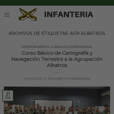
Skip
to
content
ARCHIVOS DE ETIQUETAS:
AGR ALBATROS
ADIESTRAMIENTO
,
CURSILLOS
,
OPERACIONAL
Curso Básico de Cartografía y
Navegación Terrestre a la Agrupación
Albatros
PUBLICADO EL
21/12/2019
POR
REDACCIÓN
21
Dic