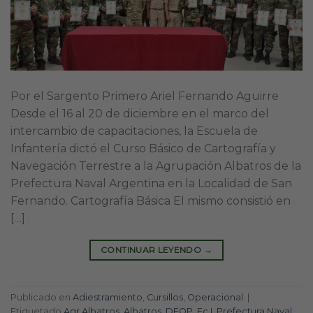
Por el Sargento Primero Ariel Fernando Aguirre
Desde el 16 al 20 de diciembre en el marco del
intercambio de capacitaciones, la Escuela de
Infantería dictó el Curso Básico de Cartografía y
Navegación Terrestre a la Agrupación Albatros de la
Prefectura Naval Argentina en la Localidad de San
Fernando. Cartografía Básica El mismo consistió en
[…]
CONTINUAR LEYENDO
→
Publicado en
Adiestramiento
,
Cursillos
,
Operacional
|
Etiquetado
Agr Albatros
,
Albatros
,
DEOP
,
Ec I
,
Prefectura Naval