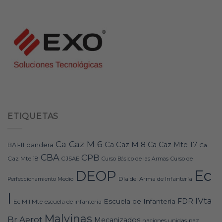
ETIQUETAS
Ca Caz M 6
Ca Caz M 8
Ca Caz Mte 17
bandera
BAI-11
Ca
CBA
CPB
Caz Mte 18
CJSAE
Curso Básico de las Armas
Curso de
Ec
DEOP
Día del Arma de Infantería
Perfeccionamiento Medio
I
IVta
FDR
Escuela de Infantería
Ec Mil Mte
escuela de infanteria
Malvinas
Br Aerot
Mecanizados
naciones unidas
paz