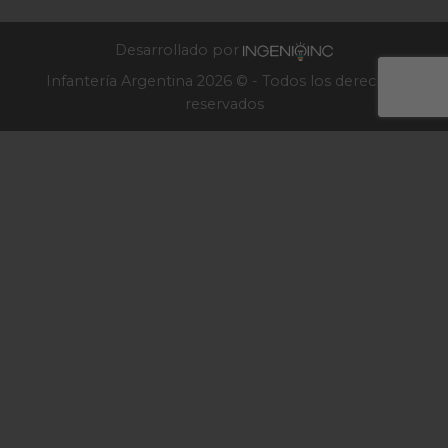
Infantería
2025
Desarrollado por
Infantería Argentina 2026 © - Todos los derechos
reservados