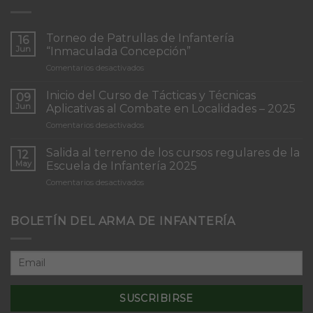
Torneo de Patrullas de Infantería
16
Jun
“Inmaculada Concepción”
en
Comentarios desactivados
Torneo
de
Inicio del Curso de Tácticas y Técnicas
09
Patrullas
Jun
Aplicativas al Combate en Localidades – 2025
de
en
Comentarios desactivados
Infantería
Inicio
“Inmaculada
del
Concepción”
Salida al terreno de los cursos regulares de la
12
Curso
May
Escuela de Infantería 2025
de
en
Comentarios desactivados
Tácticas
Salida
y
al
Técnicas
terreno
BOLETÍN DEL ARMA DE INFANTERÍA
Aplicativas
de
al
los
Combate
cursos
en
regulares
Localidades
de
–
la
2025
Escuela
de