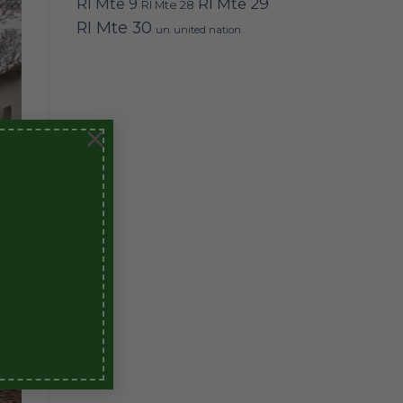
RI Mte 9
RI Mte 29
RI Mte 28
RI Mte 30
un
united nation
×