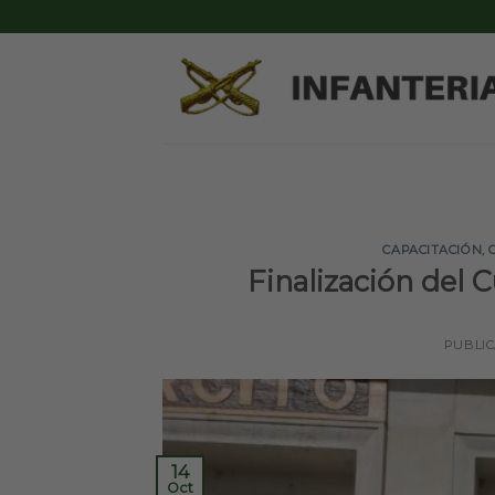
Skip
to
content
CAPACITACIÓN
,
Finalización del 
PUBLI
14
Oct