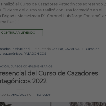
o, finalizó el Curso de Cazadores Patagónicos egresando 2
s. El cierre del curso se realizó con una formación en el
 Brigada Mecanizada IX “Coronel Luis Jorge Fontana”, en
ma fue […]
CONTINUAR LEYENDO
→
tarios
,
Institucional
|
Etiquetado
Caz Pat
,
CAZADORES
,
Curso de
a
,
patagónicos
,
PATAGONICOS
TACIÓN
,
CURSOS COMPLEMENTARIOS
presencial del Curso de Cazadores
atagónicos 2022
CADO EL
08/09/2022
POR
REDACCIÓN