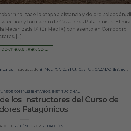
ber finalizado la etapa a distancia y de pre-selección, d
de selección y formación de Cazadores Patagónicos. El mis
gada Mecanizada IX (Br Mec IX) con asiento en Comodoro
tores, […]
CONTINUAR LEYENDO
→
tarios
|
Etiquetado
Br Mec IX
,
C Caz Pat
,
Caz Pat
,
CAZADORES
,
Ec I
,
CURSOS COMPLEMENTARIOS
,
INSTITUCIONAL
 de los Instructores del Curso de
dores Patagónicos
CADO EL
31/08/2022
POR
REDACCIÓN