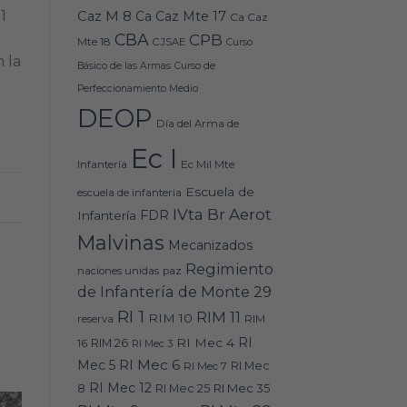
1
Caz M 8
Ca Caz Mte 17
Ca Caz
CBA
CPB
Mte 18
CJSAE
Curso
 la
Básico de las Armas
Curso de
Perfeccionamiento Medio
DEOP
Día del Arma de
Ec I
Ec Mil Mte
Infantería
Escuela de
escuela de infanteria
IVta Br Aerot
FDR
Infantería
Malvinas
Mecanizados
Regimiento
naciones unidas
paz
de Infantería de Monte 29
RI 1
RIM 11
RIM 10
RIM
reserva
RI
RI Mec 4
16
RIM 26
RI Mec 3
RI Mec 6
Mec 5
RI Mec 7
RI Mec
RI Mec 12
RI Mec 35
8
RI Mec 25