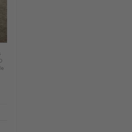
s
10
de