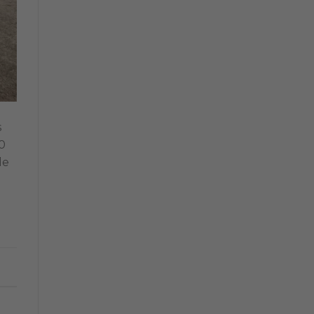
s
10
de