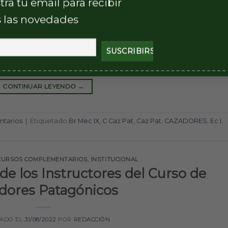
tra tu email para recibir
 las novedades
ber finalizado la etapa a distancia y de pre-selección, d
de selección y formación de Cazadores Patagónicos. El mis
gada Mecanizada IX (Br Mec IX) con asiento en Comodoro
tores, […]
CONTINUAR LEYENDO
→
tarios
|
Etiquetado
Br Mec IX
,
C Caz Pat
,
Caz Pat
,
CAZADORES
,
Ec I
,
CURSOS COMPLEMENTARIOS
,
INSTITUCIONAL
 de los Instructores del Curso de
dores Patagónicos
CADO EL
31/08/2022
POR
REDACCIÓN