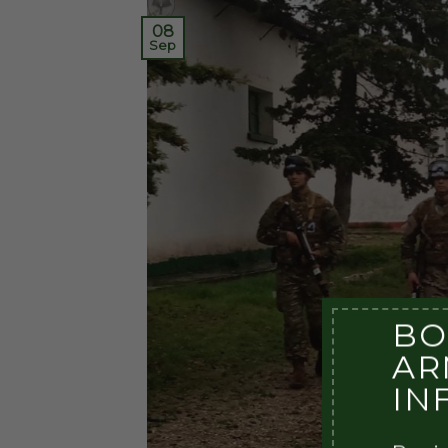
08
Sep
BO
AR
IN