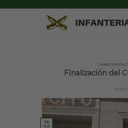
Skip
to
content
CAPACITACIÓN
,
Finalización del 
PUBLI
14
Oct