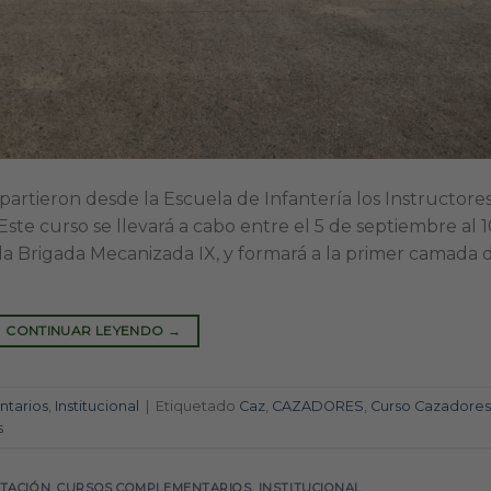
 partieron desde la Escuela de Infantería los Instructore
ste curso se llevará a cabo entre el 5 de septiembre al 
la Brigada Mecanizada IX, y formará a la primer camada 
CONTINUAR LEYENDO
→
tarios
,
Institucional
|
Etiquetado
Caz
,
CAZADORES
,
Curso Cazadores
s
ITACIÓN
,
CURSOS COMPLEMENTARIOS
,
INSTITUCIONAL