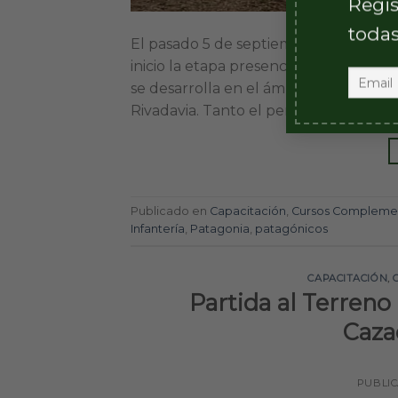
Regis
todas
El pasado 5 de septiembre, luego de ha
inicio la etapa presencial del Curso 
se desarrolla en el ámbito de la Bri
Rivadavia. Tanto el personal de instruc
Publicado en
Capacitación
,
Cursos Complemen
Infantería
,
Patagonia
,
patagónicos
CAPACITACIÓN
,
Partida al Terreno
Caza
PUBLI