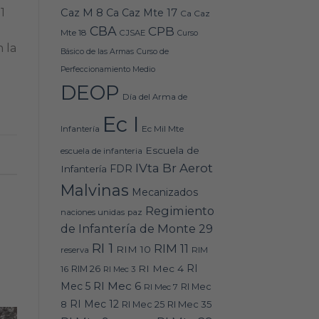
1
Caz M 8
Ca Caz Mte 17
Ca Caz
CBA
CPB
Mte 18
CJSAE
Curso
 la
Básico de las Armas
Curso de
Perfeccionamiento Medio
DEOP
Día del Arma de
Ec I
Ec Mil Mte
Infantería
Escuela de
escuela de infanteria
IVta Br Aerot
FDR
Infantería
Malvinas
Mecanizados
Regimiento
naciones unidas
paz
de Infantería de Monte 29
RI 1
RIM 11
RIM 10
RIM
reserva
RI
RI Mec 4
16
RIM 26
RI Mec 3
RI Mec 6
Mec 5
RI Mec 7
RI Mec
RI Mec 12
RI Mec 35
8
RI Mec 25