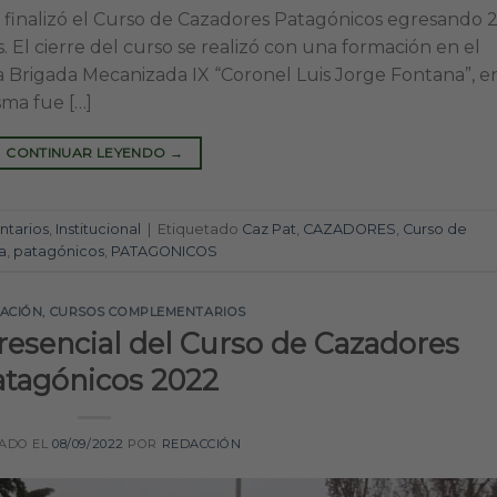
o, finalizó el Curso de Cazadores Patagónicos egresando 2
s. El cierre del curso se realizó con una formación en el
 Brigada Mecanizada IX “Coronel Luis Jorge Fontana”, en
ma fue […]
CONTINUAR LEYENDO
→
tarios
,
Institucional
|
Etiquetado
Caz Pat
,
CAZADORES
,
Curso de
a
,
patagónicos
,
PATAGONICOS
TACIÓN
,
CURSOS COMPLEMENTARIOS
presencial del Curso de Cazadores
atagónicos 2022
CADO EL
08/09/2022
POR
REDACCIÓN