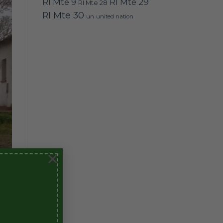
RI Mte 9
RI Mte 29
RI Mte 28
RI Mte 30
un
united nation
×